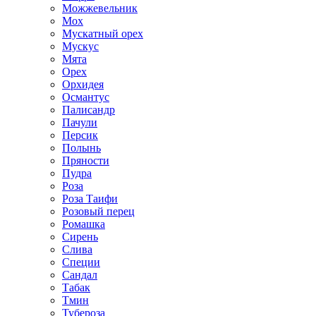
Можжевельник
Мох
Мускатный орех
Мускус
Мята
Орех
Орхидея
Османтус
Палисандр
Пачули
Персик
Полынь
Пряности
Пудра
Роза
Роза Таифи
Розовый перец
Ромашка
Сирень
Слива
Специи
Сандал
Табак
Тмин
Тубероза