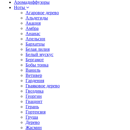
Аромадиффузоры
Ноты
Агаровое дерево
Альдегиды
Акация
Амбра
Ананас
Апельсин
Бархатцы
Белая лилия
Белый мускус
Бергамот
Бобы тонка
Ваниль
Ветивер
Гардения
Гваяковое дерево
Гвоздика
Георгин
Гиацинт
Герань
Гортензия
Груша
Дерево
Жасмин