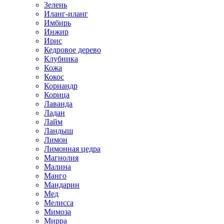
Зелень
Иланг-иланг
Имбирь
Инжир
Ирис
Кедровое дерево
Клубника
Кожа
Кокос
Кориандр
Корица
Лаванда
Ладан
Лайм
Ландыш
Лимон
Лимонная цедра
Магнолия
Малина
Манго
Мандарин
Мед
Мелисса
Мимоза
Мирра