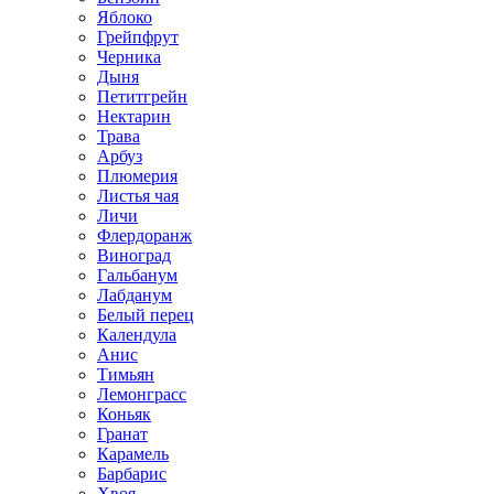
Яблоко
Грейпфрут
Черника
Дыня
Петитгрейн
Нектарин
Трава
Арбуз
Плюмерия
Листья чая
Личи
Флердоранж
Виноград
Гальбанум
Лабданум
Белый перец
Календула
Анис
Тимьян
Лемонграсс
Коньяк
Гранат
Карамель
Барбарис
Хвоя