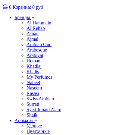
0
Корзина:
0 руб
Бренды
Al Haramain
Al Rehab
Afnan
Ajmal
Arabian Oud
Arabesque
Arabiyat
Hemani
Khadlaj
Khalis
My Perfumes
Nabeel
Naseem
Rasasi
Swiss Arabian
Surrati
Syed Junaid Alam
Shaik
Ароматы
Удовые
Цветочные