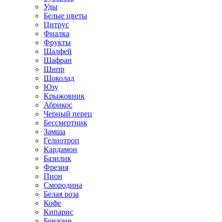
Уды
Белые цветы
Цитрус
Фиалка
Фрукты
Шалфей
Шафран
Шипр
Шоколад
Юзу
Крыжовник
Абрикос
Черный перец
Бессмертник
Замша
Гелиотроп
Кардамон
Базилик
Фрезия
Пион
Смородина
Белая роза
Кофе
Кипарис
Бензоин