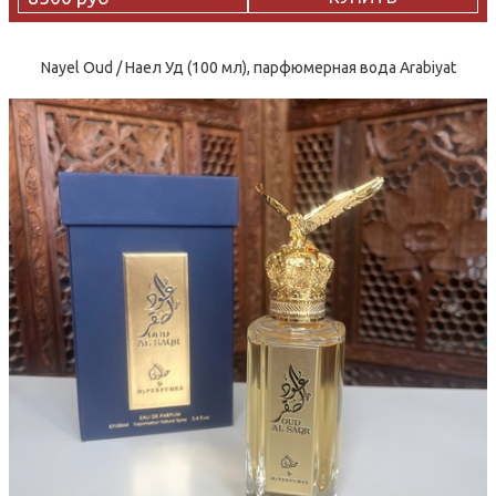
Nayel Oud / Наел Уд (100 мл), парфюмерная вода Arabiyat