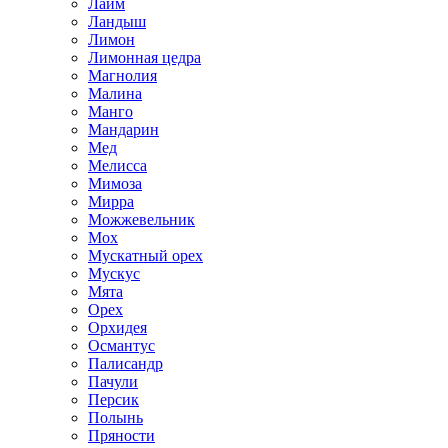
Лайм
Ландыш
Лимон
Лимонная цедра
Магнолия
Малина
Манго
Мандарин
Мед
Мелисса
Мимоза
Мирра
Можжевельник
Мох
Мускатный орех
Мускус
Мята
Орех
Орхидея
Османтус
Палисандр
Пачули
Персик
Полынь
Пряности