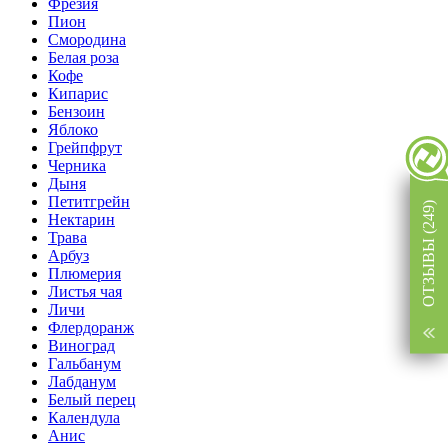
Фрезия
Пион
Смородина
Белая роза
Кофе
Кипарис
Бензоин
Яблоко
Грейпфрут
Черника
Дыня
Петитгрейн
ОТЗЫВЫ (249)
Нектарин
Трава
Арбуз
Плюмерия
Листья чая
Личи
Флердоранж
Виноград
Гальбанум
Лабданум
Белый перец
Календула
Анис