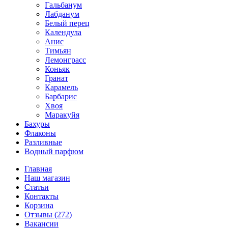
Гальбанум
Лабданум
Белый перец
Календула
Анис
Тимьян
Лемонграсс
Коньяк
Гранат
Карамель
Барбарис
Хвоя
Маракуйя
Бахуры
Флаконы
Разливные
Водный парфюм
Главная
Наш магазин
Статьи
Контакты
Корзина
Отзывы (272)
Вакансии