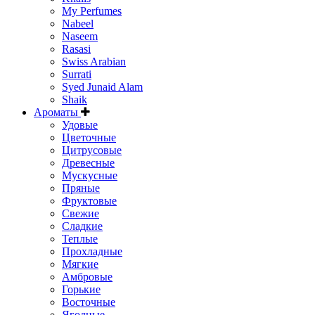
My Perfumes
Nabeel
Naseem
Rasasi
Swiss Arabian
Surrati
Syed Junaid Alam
Shaik
Ароматы
Удовые
Цветочные
Цитрусовые
Древесные
Мускусные
Пряные
Фруктовые
Свежие
Сладкие
Теплые
Прохладные
Мягкие
Амбровые
Горькие
Восточные
Ягодные