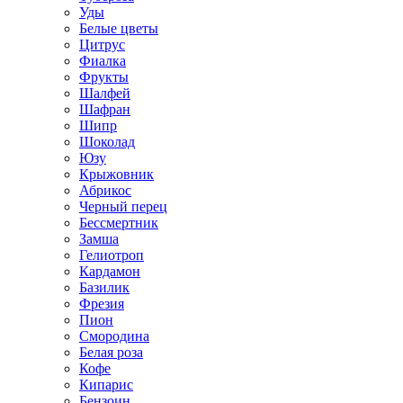
Уды
Белые цветы
Цитрус
Фиалка
Фрукты
Шалфей
Шафран
Шипр
Шоколад
Юзу
Крыжовник
Абрикос
Черный перец
Бессмертник
Замша
Гелиотроп
Кардамон
Базилик
Фрезия
Пион
Смородина
Белая роза
Кофе
Кипарис
Бензоин