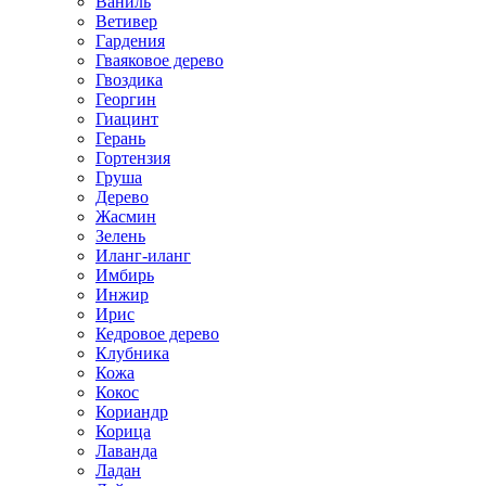
Ваниль
Ветивер
Гардения
Гваяковое дерево
Гвоздика
Георгин
Гиацинт
Герань
Гортензия
Груша
Дерево
Жасмин
Зелень
Иланг-иланг
Имбирь
Инжир
Ирис
Кедровое дерево
Клубника
Кожа
Кокос
Кориандр
Корица
Лаванда
Ладан