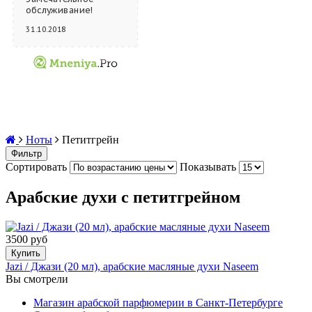
обслуживание!
Девочки очен...
31.10.2018
Ноты
Петитгрейн
Фильтр
Сортировать
Показывать
Арабские духи с петитгрейном
3500 руб
Купить
Jazi / Джази (20 мл), арабские масляные духи Naseem
Вы смотрели
Магазин арабской парфюмерии в Санкт-Петербурге