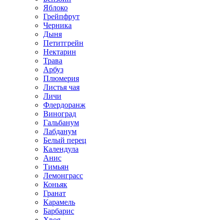
Яблоко
Грейпфрут
Черника
Дыня
Петитгрейн
Нектарин
Трава
Арбуз
Плюмерия
Листья чая
Личи
Флердоранж
Виноград
Гальбанум
Лабданум
Белый перец
Календула
Анис
Тимьян
Лемонграсс
Коньяк
Гранат
Карамель
Барбарис
Хвоя