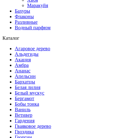
Маракуйя
Бахуры
Флаконы
Разливные
Водный парфюм
Каталог
Агаровое дерево
Альдегиды
Акация
Амбра
Ананас
Апельсин
Бархатцы
Белая лилия
Белый мускус
Бергамот
Бобы тонка
Ваниль
Ветивер
Гардения
Гваяковое дерево
Гвоздика
Георгин