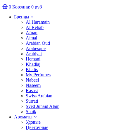
0
Корзина:
0 руб
Бренды
Al Haramain
Al Rehab
Afnan
Ajmal
Arabian Oud
Arabesque
Arabiyat
Hemani
Khadlaj
Khalis
My Perfumes
Nabeel
Naseem
Rasasi
Swiss Arabian
Surrati
Syed Junaid Alam
Shaik
Ароматы
Удовые
Цветочные