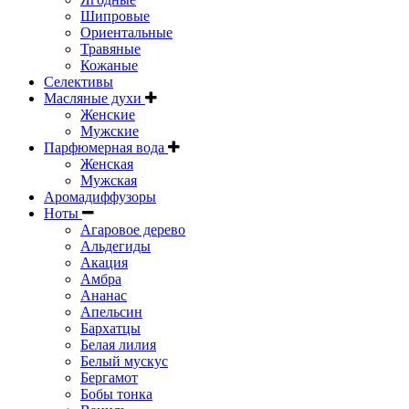
Шипровые
Ориентальные
Травяные
Кожаные
Селективы
Масляные духи
Женские
Мужские
Парфюмерная вода
Женская
Мужская
Аромадиффузоры
Ноты
Агаровое дерево
Альдегиды
Акация
Амбра
Ананас
Апельсин
Бархатцы
Белая лилия
Белый мускус
Бергамот
Бобы тонка