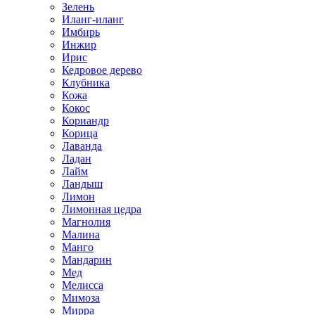
Зелень
Иланг-иланг
Имбирь
Инжир
Ирис
Кедровое дерево
Клубника
Кожа
Кокос
Кориандр
Корица
Лаванда
Ладан
Лайм
Ландыш
Лимон
Лимонная цедра
Магнолия
Малина
Манго
Мандарин
Мед
Мелисса
Мимоза
Мирра