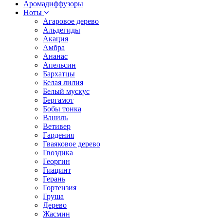
Аромадиффузоры
Ноты
Агаровое дерево
Альдегиды
Акация
Амбра
Ананас
Апельсин
Бархатцы
Белая лилия
Белый мускус
Бергамот
Бобы тонка
Ваниль
Ветивер
Гардения
Гваяковое дерево
Гвоздика
Георгин
Гиацинт
Герань
Гортензия
Груша
Дерево
Жасмин