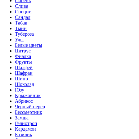
Сирень
Слива
Специи
Сандал
Табак
Тмин
Тубероза
Уды
Белые цветы
Цитрус
Фиалка
Фрукты
Шалфей
Шафран
Шипр
Шоколад
Юзу
Крыжовник
Абрикос
Черный перец
Бессмертник
Замша
Гелиотроп
Кардамон
Базилик