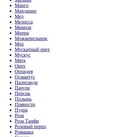
Манго
Мандарин
Мед
Мелисса
Мимоза
Мирра
Можжевельник
Мох
Мускатный орех
Мускус
Мята
Орех
Орхидея
Османтус
Палисандр
Пачули
Персик
Полынь
Пряности
Пудра
Роза
Роза Таифи
Розовый перец
Ромашка