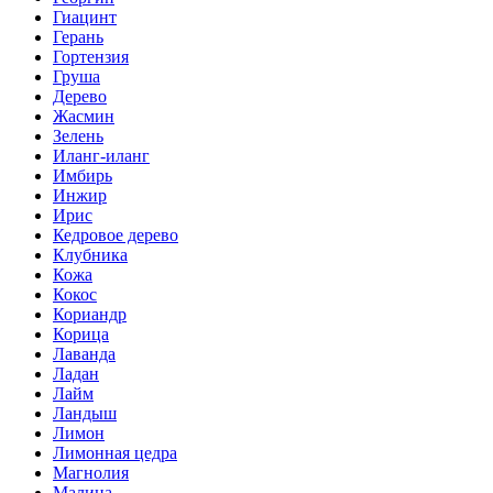
Гиацинт
Герань
Гортензия
Груша
Дерево
Жасмин
Зелень
Иланг-иланг
Имбирь
Инжир
Ирис
Кедровое дерево
Клубника
Кожа
Кокос
Кориандр
Корица
Лаванда
Ладан
Лайм
Ландыш
Лимон
Лимонная цедра
Магнолия
Малина