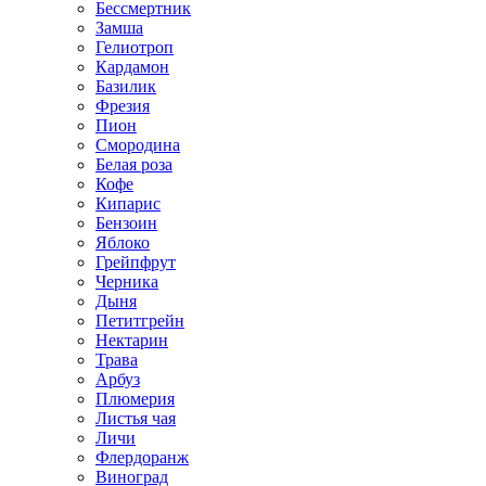
Бессмертник
Замша
Гелиотроп
Кардамон
Базилик
Фрезия
Пион
Смородина
Белая роза
Кофе
Кипарис
Бензоин
Яблоко
Грейпфрут
Черника
Дыня
Петитгрейн
Нектарин
Трава
Арбуз
Плюмерия
Листья чая
Личи
Флердоранж
Виноград