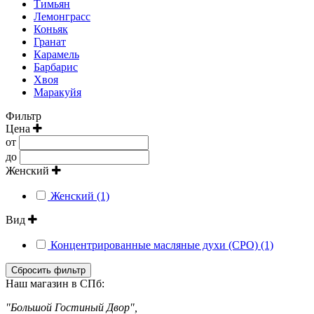
Тимьян
Лемонграсс
Коньяк
Гранат
Карамель
Барбарис
Хвоя
Маракуйя
Фильтр
Цена
от
до
Женский
Женский (1)
Вид
Концентрированные масляные духи (CPO) (1)
Сбросить фильтр
Наш магазин в СПб:
"Большой Гостиный Двор",