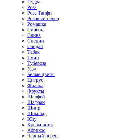
Пудра
Роза
Роза Таифи
Розовый перец
Ромашка
Сирень
Слива
Специи
Сандал
Табак
Тмин
Тубероза
Уды
Белые цветы
Цитрус
Фиалка
Фрукты
Шалфей
Шафран
Шипр
Шоколад
Юзу
Крыжовник
Абрикос
Черный перец