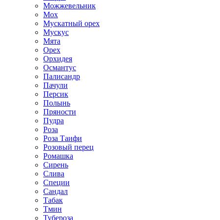
Можжевельник
Мох
Мускатный орех
Мускус
Мята
Орех
Орхидея
Османтус
Палисандр
Пачули
Персик
Полынь
Пряности
Пудра
Роза
Роза Таифи
Розовый перец
Ромашка
Сирень
Слива
Специи
Сандал
Табак
Тмин
Тубероза