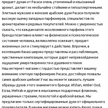
придает духам от Расаси очень утонченный и изысканный
аромат, делает их необычайно стойкими и гипоаллергенными.
Элитные мужские и женские арабские духи Расаси получили
высокую оценку западных парфюмеров, специалистов по
ароматерапии и рядовых покупателей. Можно с уверенностью
сказать, что каждая капля эксклюзивного парфюма этого
бренда позитивно влияет на физическое и психологическое
состояние человека, великолепно освежает, придает
жизненных сил и стимулирует к действию. Впрочем, в
коллекциях Rasasi широко представлены и расслабляющие,
чувственные композиции, которые дарят непревзойденное
ощущение умиротворенности и душевного покоя.
Наш интернет-магазин с гордостью представляет вашему
вниманию элитную парфюмерию Расаси, достойную похвалы
самих арабских шейхов! У нас вы можете заказать лучшие
образцы духов этого знаменитого бренда: Afshan, Amber Ood,
Esraa, Mehrab и другие в изысканных подарочных флаконах,
украшенных стразами, позолотой и арабской вязью. Мы
предлагаем только сертифицированные духи от официального
производителя. В нашем магазине можно купить Rasasi духи в