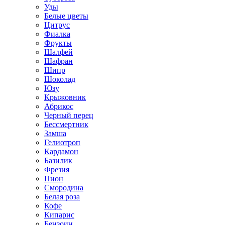
Уды
Белые цветы
Цитрус
Фиалка
Фрукты
Шалфей
Шафран
Шипр
Шоколад
Юзу
Крыжовник
Абрикос
Черный перец
Бессмертник
Замша
Гелиотроп
Кардамон
Базилик
Фрезия
Пион
Смородина
Белая роза
Кофе
Кипарис
Бензоин