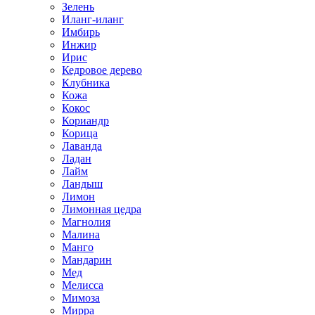
Зелень
Иланг-иланг
Имбирь
Инжир
Ирис
Кедровое дерево
Клубника
Кожа
Кокос
Кориандр
Корица
Лаванда
Ладан
Лайм
Ландыш
Лимон
Лимонная цедра
Магнолия
Малина
Манго
Мандарин
Мед
Мелисса
Мимоза
Мирра