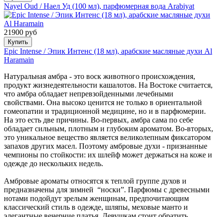
Nayel Oud / Наел Уд (100 мл), парфюмерная вода Arabiyat
21900 руб
Купить
Epic Intense / Эпик Интенс (18 мл), арабские масляные духи Al
Haramain
Натуральная амбра - это воск животного происхождения,
продукт жизнедеятельности кашалотов. На Востоке считается,
что амбра обладает непревзойденными лечебными
свойствами. Она высоко ценится не только в ориентальной
гомеопатии и традиционной медицине, но и в парфюмерии.
На это есть две причины. Во-первых, амбра сама по себе
обладает сильным, плотным и глубоким ароматом. Во-вторых,
это уникальное вещество является великолепным фиксатором
запахов других масел. Поэтому амбровые духи - признанные
чемпионы по стойкости: их шлейф может держаться на коже и
одежде до нескольких недель.
Амбровые ароматы относятся к теплой группе духов и
предназначены для зимней “носки”. Парфюмы с древесными
нотами подойдут зрелым женщинам, предпочитающим
классический стиль в одежде, шляпы, меховые манто и
элегантные вечерние платья. Девушкам стоит обратить