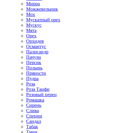
Мирра
Можжевельник
Мох
Мускатный орех
Мускус
Мята
Орех
Орхидея
Османтус
Палисандр
Пачули
Персик
Полынь
Пряности
Пудра
Роза
Роза Таифи
Розовый перец
Ромашка
Сирень
Слива
Специи
Сандал
Табак
Тмин