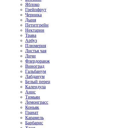
Яблоко
Грейпфрут
Черника
Дыня
Петитгрейн
Нектарин
Трава
Арбуз
Плюмерия
Листья чая
Личи
Флердоранж
Виноград
Гальбанум
Лабданум
Белый перец
Календула
Анис
Тимьян
Лемонграсс
Коньяк
Гранат
Карамель
Барбарис
Хвоя