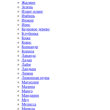
Жасмин
Зелень
Иланг-иланг
Имбирь
Инжир
Ирис
Кедровое дерево
Клубника
Кожа
Кокос
Кориандр
Корица
Лаванда
Ладан
Лайм
Ландыш
Лимон
Лимонная цедра
Магнолия
Малина
Манго
Мандарин
Мед
Мелисса
Мимоза