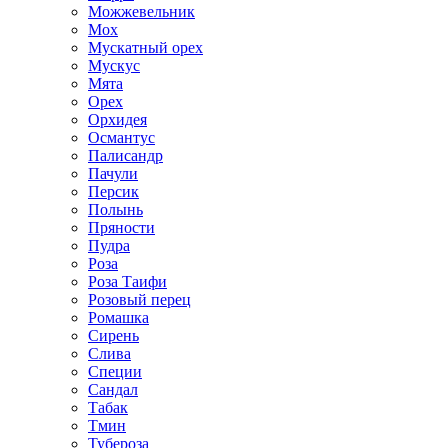
Можжевельник
Мох
Мускатный орех
Мускус
Мята
Орех
Орхидея
Османтус
Палисандр
Пачули
Персик
Полынь
Пряности
Пудра
Роза
Роза Таифи
Розовый перец
Ромашка
Сирень
Слива
Специи
Сандал
Табак
Тмин
Тубероза