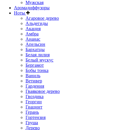
Мужская
Аромадиффузоры
Ноты
Агаровое дерево
Альдегиды
Акация
Амбра
Ананас
Апельсин
Бархатцы
Белая лилия
Белый мускус
Бергамот
Бобы тонка
Ваниль
Ветивер
Гардения
Гваяковое дерево
Гвоздика
Георгин
Гиацинт
Герань
Гортензия
Груша
Дерево