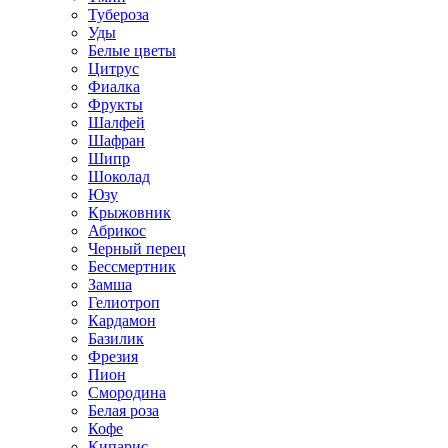
Тубероза
Уды
Белые цветы
Цитрус
Фиалка
Фрукты
Шалфей
Шафран
Шипр
Шоколад
Юзу
Крыжовник
Абрикос
Черный перец
Бессмертник
Замша
Гелиотроп
Кардамон
Базилик
Фрезия
Пион
Смородина
Белая роза
Кофе
Кипарис