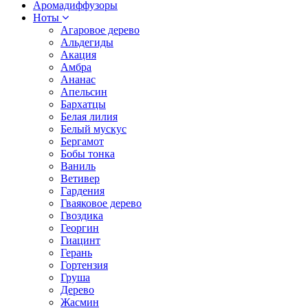
Аромадиффузоры
Ноты
Агаровое дерево
Альдегиды
Акация
Амбра
Ананас
Апельсин
Бархатцы
Белая лилия
Белый мускус
Бергамот
Бобы тонка
Ваниль
Ветивер
Гардения
Гваяковое дерево
Гвоздика
Георгин
Гиацинт
Герань
Гортензия
Груша
Дерево
Жасмин