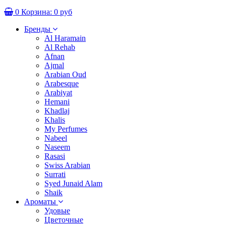
0
Корзина:
0 руб
Бренды
Al Haramain
Al Rehab
Afnan
Ajmal
Arabian Oud
Arabesque
Arabiyat
Hemani
Khadlaj
Khalis
My Perfumes
Nabeel
Naseem
Rasasi
Swiss Arabian
Surrati
Syed Junaid Alam
Shaik
Ароматы
Удовые
Цветочные