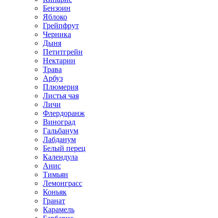
Бензоин
Яблоко
Грейпфрут
Черника
Дыня
Петитгрейн
Нектарин
Трава
Арбуз
Плюмерия
Листья чая
Личи
Флердоранж
Виноград
Гальбанум
Лабданум
Белый перец
Календула
Анис
Тимьян
Лемонграсс
Коньяк
Гранат
Карамель