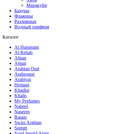
Маракуйя
Бахуры
Флаконы
Разливные
Водный парфюм
Каталог
Al Haramain
Al Rehab
Afnan
Ajmal
Arabian Oud
Arabesque
Arabiyat
Hemani
Khadlaj
Khalis
My Perfumes
Nabeel
Naseem
Rasasi
Swiss Arabian
Surrati
Syed Junaid Alam