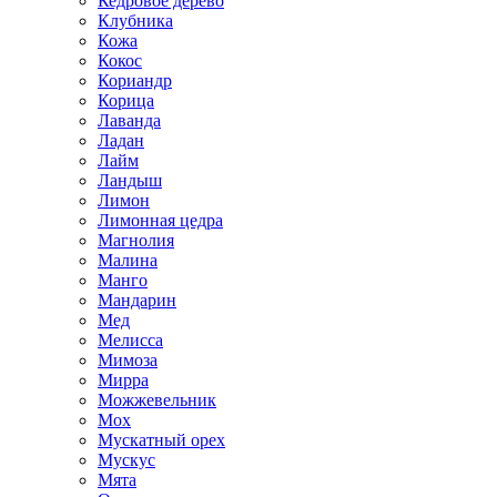
Кедровое дерево
Клубника
Кожа
Кокос
Кориандр
Корица
Лаванда
Ладан
Лайм
Ландыш
Лимон
Лимонная цедра
Магнолия
Малина
Манго
Мандарин
Мед
Мелисса
Мимоза
Мирра
Можжевельник
Мох
Мускатный орех
Мускус
Мята