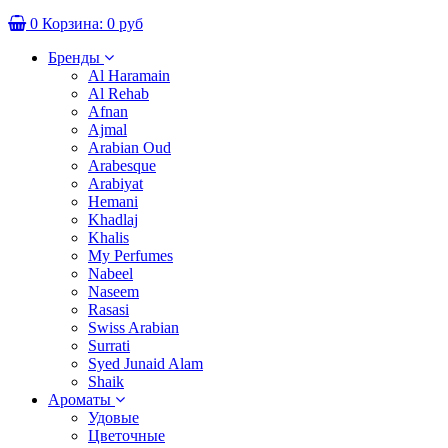
0
Корзина:
0 руб
Бренды
Al Haramain
Al Rehab
Afnan
Ajmal
Arabian Oud
Arabesque
Arabiyat
Hemani
Khadlaj
Khalis
My Perfumes
Nabeel
Naseem
Rasasi
Swiss Arabian
Surrati
Syed Junaid Alam
Shaik
Ароматы
Удовые
Цветочные