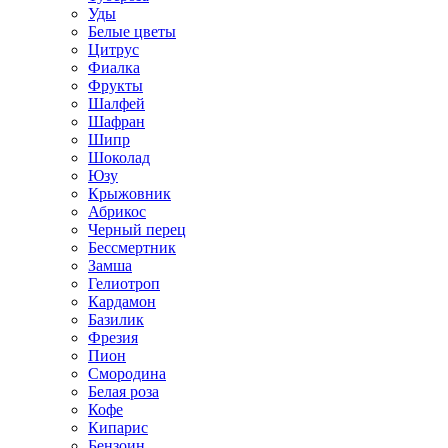
Уды
Белые цветы
Цитрус
Фиалка
Фрукты
Шалфей
Шафран
Шипр
Шоколад
Юзу
Крыжовник
Абрикос
Черный перец
Бессмертник
Замша
Гелиотроп
Кардамон
Базилик
Фрезия
Пион
Смородина
Белая роза
Кофе
Кипарис
Бензоин