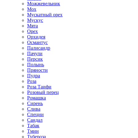
Можжевельник
Мох
Мускатный орех
Мускус
Мята
Орех
Орхидея
Османтус
Палисандр
Пачули
Персик
Полынь
Пряности
Пудра
Роза
Роза Таифи
Розовый перец
Ромашка
Сирень
Слива
Специи
Сандал
Табак
Тмин
Тубероза