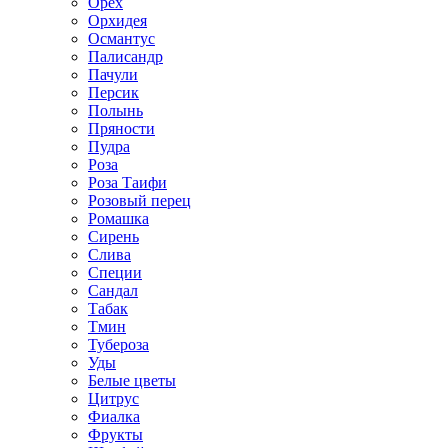
Орех
Орхидея
Османтус
Палисандр
Пачули
Персик
Полынь
Пряности
Пудра
Роза
Роза Таифи
Розовый перец
Ромашка
Сирень
Слива
Специи
Сандал
Табак
Тмин
Тубероза
Уды
Белые цветы
Цитрус
Фиалка
Фрукты