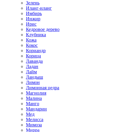
Зелень
Иланг-иланг
Имбирь
Инжир
Ирис
Кедровое дерево
Клубника
Кожа
Кокос
Кориандр
Корица
Лаванда
Ладан
Лайм
Ландыш
Лимон
Лимонная цедра
Магнолия
Малина
Манго
Мандарин
Мед
Мелисса
Мимоза
Мирра