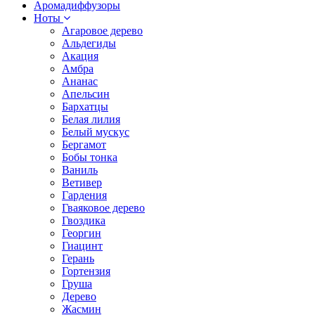
Аромадиффузоры
Ноты
Агаровое дерево
Альдегиды
Акация
Амбра
Ананас
Апельсин
Бархатцы
Белая лилия
Белый мускус
Бергамот
Бобы тонка
Ваниль
Ветивер
Гардения
Гваяковое дерево
Гвоздика
Георгин
Гиацинт
Герань
Гортензия
Груша
Дерево
Жасмин