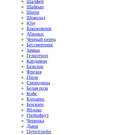
Шалфей
Шафран
Шипр
Шоколад
Юзу
Крыжовник
Абрикос
Черный перец
Бессмертник
Замша
Гелиотроп
Кардамон
Базилик
Фрезия
Пион
Смородина
Белая роза
Кофе
Кипарис
Бензоин
Яблоко
Грейпфрут
Черника
Дыня
Петитгрейн