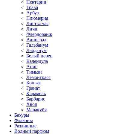
Нектарин
Трава
Арбуз
Плюмерия
Листья чая
Личи
Флердоранж
Виноград
Гальбанум
Лабданум
Белый перец
Календула
Анис
Тимьян
Лемонграсс
Коньяк
Гранат
Карамель
Барбарис
Хвоя
Маракуйя
Бахуры
Флаконы
Разливные
Водный парфюм