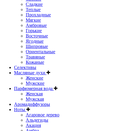
Сладкие
Теплые
Прохладные
Мягкие
Амбровые
Горькие
Восточные
Ягодные
Шипровые
Ориентальные
Травяные
Кожаные
Селективы
Масляные духи
Женские
Мужские
Парфюмерная вода
Женская
Мужская
Аромадиффузоры
Ноты
Агаровое дерево
Альдегиды
Акация
Амбра