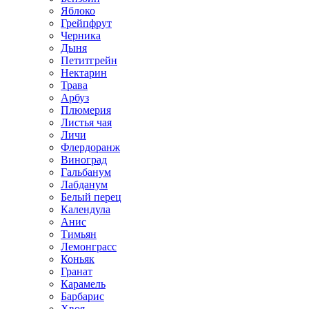
Яблоко
Грейпфрут
Черника
Дыня
Петитгрейн
Нектарин
Трава
Арбуз
Плюмерия
Листья чая
Личи
Флердоранж
Виноград
Гальбанум
Лабданум
Белый перец
Календула
Анис
Тимьян
Лемонграсс
Коньяк
Гранат
Карамель
Барбарис
Хвоя