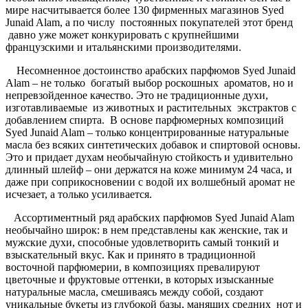
мире насчитывается более 130 фирменных магазинов Syed
Junaid Alam, а по числу постоянных покупателей этот бренд
давно уже может конкурировать с крупнейшими
французскими и итальянскими производителями.
Несомненное достоинство арабских парфюмов Syed Junaid
Alam – не только богатый выбор роскошных ароматов, но и
непревзойденное качество. Это не традиционные духи,
изготавливаемые из животных и растительных экстрактов с
добавлением спирта. В основе парфюмерных композиций
Syed Junaid Alam – только концентрированные натуральные
масла без всяких синтетических добавок и спиртовой основы.
Это и придает духам необычайную стойкость и удивительно
длинный шлейф – они держатся на коже минимум 24 часа, и
даже при соприкосновении с водой их волшебный аромат не
исчезает, а только усиливается.
Ассортиментный ряд арабских парфюмов Syed Junaid Alam
необычайно широк: в нем представлены как женские, так и
мужские духи, способные удовлетворить самый тонкий и
взыскательный вкус. Как и принято в традиционной
восточной парфюмерии, в композициях превалируют
цветочные и фруктовые оттенки, в которых изысканные
натуральные масла, смешиваясь между собой, создают
уникальные букеты из глубокой базы, манящих средних нот и