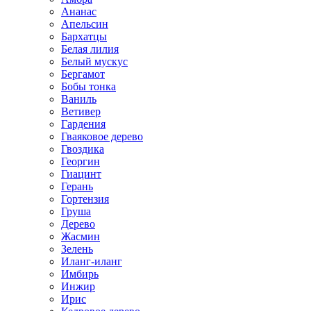
Ананас
Апельсин
Бархатцы
Белая лилия
Белый мускус
Бергамот
Бобы тонка
Ваниль
Ветивер
Гардения
Гваяковое дерево
Гвоздика
Георгин
Гиацинт
Герань
Гортензия
Груша
Дерево
Жасмин
Зелень
Иланг-иланг
Имбирь
Инжир
Ирис