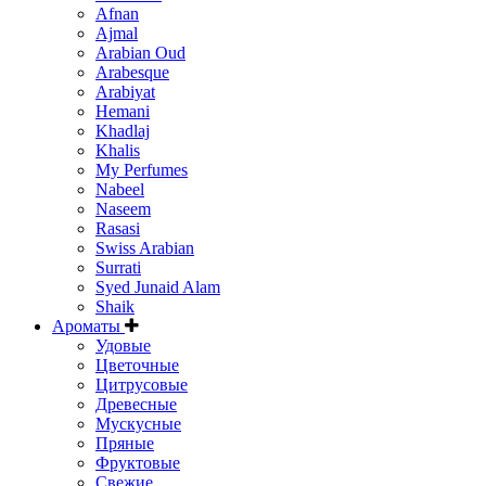
Afnan
Ajmal
Arabian Oud
Arabesque
Arabiyat
Hemani
Khadlaj
Khalis
My Perfumes
Nabeel
Naseem
Rasasi
Swiss Arabian
Surrati
Syed Junaid Alam
Shaik
Ароматы
Удовые
Цветочные
Цитрусовые
Древесные
Мускусные
Пряные
Фруктовые
Свежие