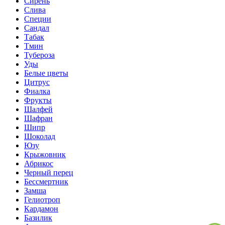
Сирень
Слива
Специи
Сандал
Табак
Тмин
Тубероза
Уды
Белые цветы
Цитрус
Фиалка
Фрукты
Шалфей
Шафран
Шипр
Шоколад
Юзу
Крыжовник
Абрикос
Черный перец
Бессмертник
Замша
Гелиотроп
Кардамон
Базилик