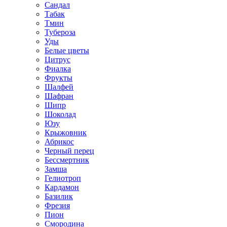
Сандал
Табак
Тмин
Тубероза
Уды
Белые цветы
Цитрус
Фиалка
Фрукты
Шалфей
Шафран
Шипр
Шоколад
Юзу
Крыжовник
Абрикос
Черный перец
Бессмертник
Замша
Гелиотроп
Кардамон
Базилик
Фрезия
Пион
Смородина