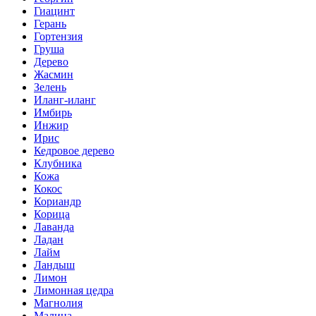
Гиацинт
Герань
Гортензия
Груша
Дерево
Жасмин
Зелень
Иланг-иланг
Имбирь
Инжир
Ирис
Кедровое дерево
Клубника
Кожа
Кокос
Кориандр
Корица
Лаванда
Ладан
Лайм
Ландыш
Лимон
Лимонная цедра
Магнолия
Малина