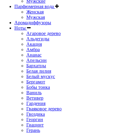
Мужские
Парфюмерная вода
Женская
Мужская
Аромадиффузоры
Ноты
Агаровое дерево
Альдегиды
Акация
Амбра
Ананас
Апельсин
Бархатцы
Белая лилия
Белый мускус
Бергамот
Бобы тонка
Ваниль
Ветивер
Гардения
Гваяковое дерево
Гвоздика
Георгин
Гиацинт
Герань