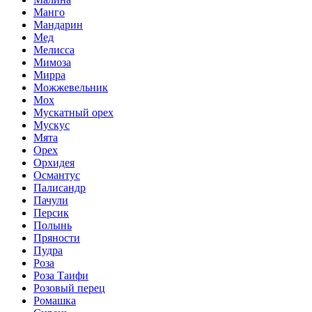
Манго
Мандарин
Мед
Мелисса
Мимоза
Мирра
Можжевельник
Мох
Мускатный орех
Мускус
Мята
Орех
Орхидея
Османтус
Палисандр
Пачули
Персик
Полынь
Пряности
Пудра
Роза
Роза Таифи
Розовый перец
Ромашка