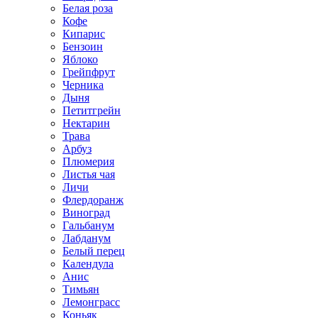
Белая роза
Кофе
Кипарис
Бензоин
Яблоко
Грейпфрут
Черника
Дыня
Петитгрейн
Нектарин
Трава
Арбуз
Плюмерия
Листья чая
Личи
Флердоранж
Виноград
Гальбанум
Лабданум
Белый перец
Календула
Анис
Тимьян
Лемонграсс
Коньяк