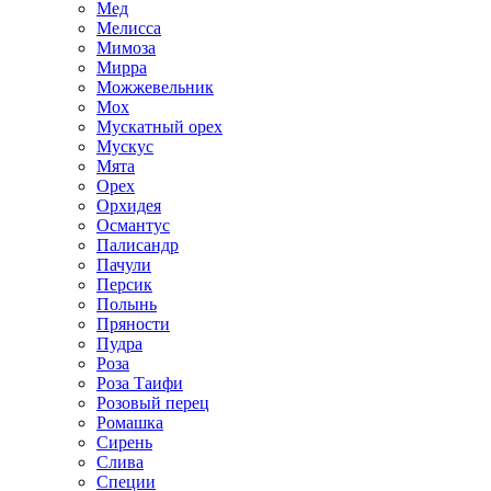
Мед
Мелисса
Мимоза
Мирра
Можжевельник
Мох
Мускатный орех
Мускус
Мята
Орех
Орхидея
Османтус
Палисандр
Пачули
Персик
Полынь
Пряности
Пудра
Роза
Роза Таифи
Розовый перец
Ромашка
Сирень
Слива
Специи