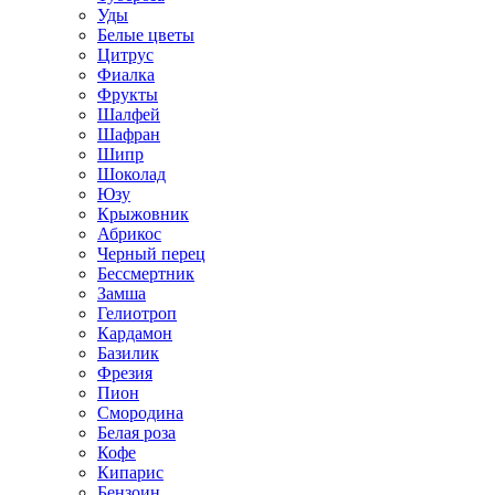
Уды
Белые цветы
Цитрус
Фиалка
Фрукты
Шалфей
Шафран
Шипр
Шоколад
Юзу
Крыжовник
Абрикос
Черный перец
Бессмертник
Замша
Гелиотроп
Кардамон
Базилик
Фрезия
Пион
Смородина
Белая роза
Кофе
Кипарис
Бензоин