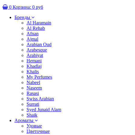
0
Корзина:
0 руб
Бренды
Al Haramain
Al Rehab
Afnan
Ajmal
Arabian Oud
Arabesque
Arabiyat
Hemani
Khadlaj
Khalis
My Perfumes
Nabeel
Naseem
Rasasi
Swiss Arabian
Surrati
Syed Junaid Alam
Shaik
Ароматы
Удовые
Цветочные