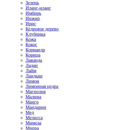
Зелень
Иланг-иланг
Имбирь
Инжир
Ирис
Кедровое дерево
Клубника
Кожа
Кокос
Кориандр
Корица
Лаванда
Ладан
Лайм
Ландыш
Лимон
Лимонная цедра
Магнолия
Малина
Манго
Мандарин
Мед
Мелисса
Мимоза
Мирра