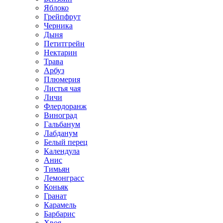
Яблоко
Грейпфрут
Черника
Дыня
Петитгрейн
Нектарин
Трава
Арбуз
Плюмерия
Листья чая
Личи
Флердоранж
Виноград
Гальбанум
Лабданум
Белый перец
Календула
Анис
Тимьян
Лемонграсс
Коньяк
Гранат
Карамель
Барбарис
Хвоя