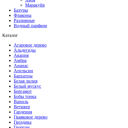
Маракуйя
Бахуры
Флаконы
Разливные
Водный парфюм
Каталог
Агаровое дерево
Альдегиды
Акация
Амбра
Ананас
Апельсин
Бархатцы
Белая лилия
Белый мускус
Бергамот
Бобы тонка
Ваниль
Ветивер
Гардения
Гваяковое дерево
Гвоздика
Георгин