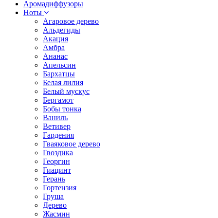
Аромадиффузоры
Ноты
Агаровое дерево
Альдегиды
Акация
Амбра
Ананас
Апельсин
Бархатцы
Белая лилия
Белый мускус
Бергамот
Бобы тонка
Ваниль
Ветивер
Гардения
Гваяковое дерево
Гвоздика
Георгин
Гиацинт
Герань
Гортензия
Груша
Дерево
Жасмин