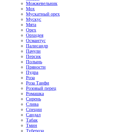
Можжевельник
Мох
Мускатный орех
Мускус
Мята
Орех
Орхидея
Османтус
Палисандр
Пачули
Персик
Полынь
Пряности
Пудра
Роза
Роза Таифи
Розовый перец
Ромашка
Сирень
Слива
Специи
Сандал
Табак
Тмин
Тубероза