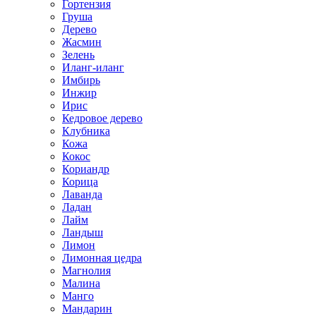
Гортензия
Груша
Дерево
Жасмин
Зелень
Иланг-иланг
Имбирь
Инжир
Ирис
Кедровое дерево
Клубника
Кожа
Кокос
Кориандр
Корица
Лаванда
Ладан
Лайм
Ландыш
Лимон
Лимонная цедра
Магнолия
Малина
Манго
Мандарин