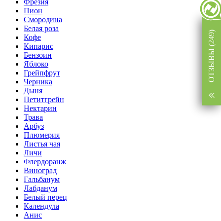
Фрезия
Пион
Смородина
Белая роза
ОТЗЫВЫ (249)
Кофе
Кипарис
Бензоин
Яблоко
Грейпфрут
Черника
Дыня
Петитгрейн
Нектарин
Трава
Арбуз
Плюмерия
Листья чая
Личи
Флердоранж
Виноград
Гальбанум
Лабданум
Белый перец
Календула
Анис