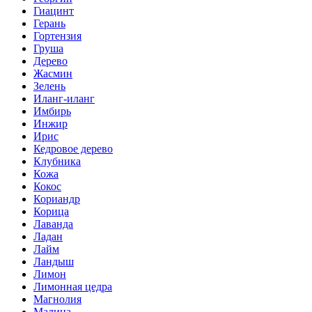
Гиацинт
Герань
Гортензия
Груша
Дерево
Жасмин
Зелень
Иланг-иланг
Имбирь
Инжир
Ирис
Кедровое дерево
Клубника
Кожа
Кокос
Кориандр
Корица
Лаванда
Ладан
Лайм
Ландыш
Лимон
Лимонная цедра
Магнолия
Малина