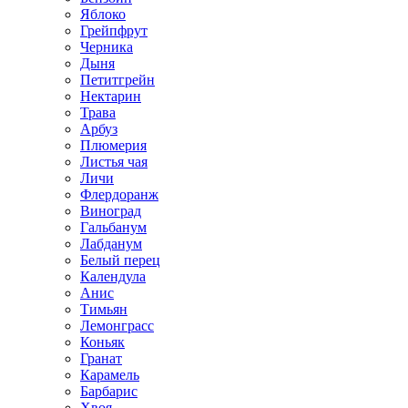
Яблоко
Грейпфрут
Черника
Дыня
Петитгрейн
Нектарин
Трава
Арбуз
Плюмерия
Листья чая
Личи
Флердоранж
Виноград
Гальбанум
Лабданум
Белый перец
Календула
Анис
Тимьян
Лемонграсс
Коньяк
Гранат
Карамель
Барбарис
Хвоя