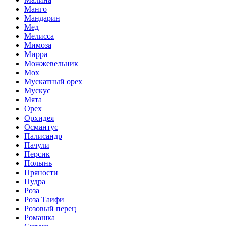
Манго
Мандарин
Мед
Мелисса
Мимоза
Мирра
Можжевельник
Мох
Мускатный орех
Мускус
Мята
Орех
Орхидея
Османтус
Палисандр
Пачули
Персик
Полынь
Пряности
Пудра
Роза
Роза Таифи
Розовый перец
Ромашка