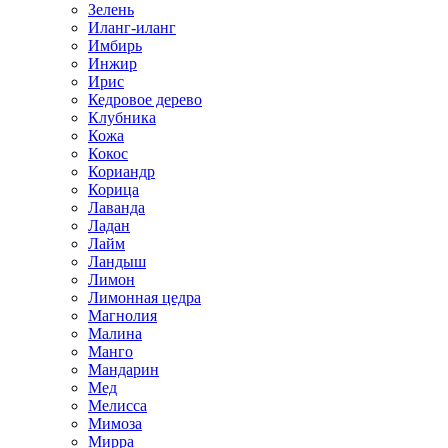
Зелень
Иланг-иланг
Имбирь
Инжир
Ирис
Кедровое дерево
Клубника
Кожа
Кокос
Кориандр
Корица
Лаванда
Ладан
Лайм
Ландыш
Лимон
Лимонная цедра
Магнолия
Малина
Манго
Мандарин
Мед
Мелисса
Мимоза
Мирра