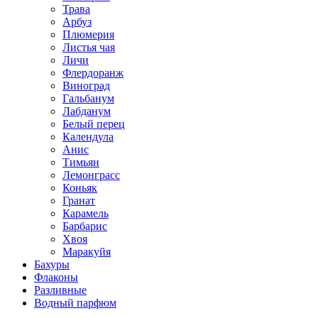
Трава
Арбуз
Плюмерия
Листья чая
Личи
Флердоранж
Виноград
Гальбанум
Лабданум
Белый перец
Календула
Анис
Тимьян
Лемонграсс
Коньяк
Гранат
Карамель
Барбарис
Хвоя
Маракуйя
Бахуры
Флаконы
Разливные
Водный парфюм