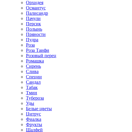
Орхидея
Османтус
Палисандр
Пачули
Персик
Полынь
Пряности
Пудра
Роза
Роза Таифи
Розовый перец
Ромашка
Сирень
Слива
Специи
Сандал
Табак
Тмин
Тубероза
Уды
Белые цветы
Цитрус
Фиалка
Фрукты
Шалфей