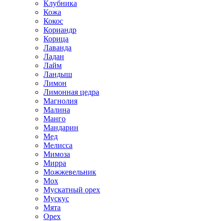
Клубника
Кожа
Кокос
Кориандр
Корица
Лаванда
Ладан
Лайм
Ландыш
Лимон
Лимонная цедра
Магнолия
Малина
Манго
Мандарин
Мед
Мелисса
Мимоза
Мирра
Можжевельник
Мох
Мускатный орех
Мускус
Мята
Орех