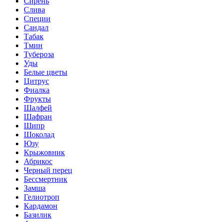
Сирень
Слива
Специи
Сандал
Табак
Тмин
Тубероза
Уды
Белые цветы
Цитрус
Фиалка
Фрукты
Шалфей
Шафран
Шипр
Шоколад
Юзу
Крыжовник
Абрикос
Черный перец
Бессмертник
Замша
Гелиотроп
Кардамон
Базилик