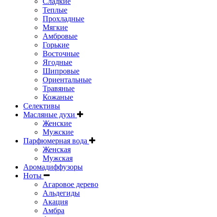
Сладкие
Теплые
Прохладные
Мягкие
Амбровые
Горькие
Восточные
Ягодные
Шипровые
Ориентальные
Травяные
Кожаные
Селективы
Масляные духи
Женские
Мужские
Парфюмерная вода
Женская
Мужская
Аромадиффузоры
Ноты
Агаровое дерево
Альдегиды
Акация
Амбра