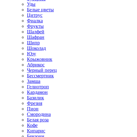
Уды
Белые цветы
Цитрус
Фиалка
Фрукты
Шалфей
Шафран
Шипр
Шоколад
Юзу
Крыжовник
Абрикос
Черный перец
Бессмертник
Замша
Гелиотроп
Кардамон
Базилик
Фрезия
Пион
Смородина
Белая роза
Кофе
Кипарис
Бензоин