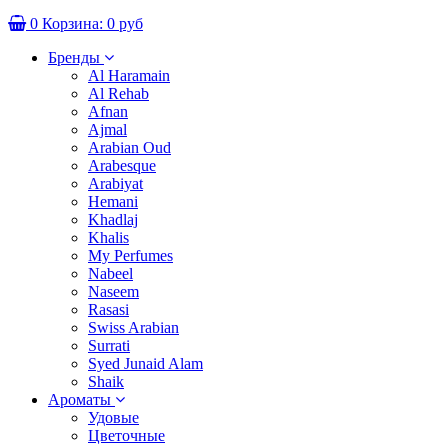
0
Корзина:
0 руб
Бренды
Al Haramain
Al Rehab
Afnan
Ajmal
Arabian Oud
Arabesque
Arabiyat
Hemani
Khadlaj
Khalis
My Perfumes
Nabeel
Naseem
Rasasi
Swiss Arabian
Surrati
Syed Junaid Alam
Shaik
Ароматы
Удовые
Цветочные