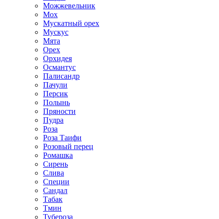
Можжевельник
Мох
Мускатный орех
Мускус
Мята
Орех
Орхидея
Османтус
Палисандр
Пачули
Персик
Полынь
Пряности
Пудра
Роза
Роза Таифи
Розовый перец
Ромашка
Сирень
Слива
Специи
Сандал
Табак
Тмин
Тубероза