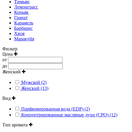
Тимьян
Лемонграсс
Коньяк
Гранат
Карамель
Барбарис
Хвоя
Маракуйя
Фильтр
Цена
от
до
Женский
Мужской (2)
Женский (13)
Вид
Парфюмированная вода (EDP) (2)
Концентрированные масляные духи (CPO) (12)
Тип аромата