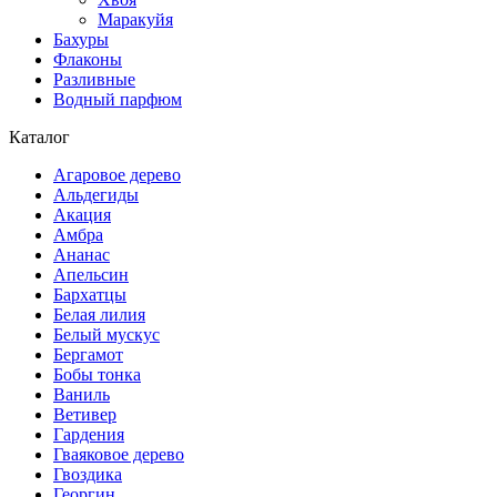
Маракуйя
Бахуры
Флаконы
Разливные
Водный парфюм
Каталог
Агаровое дерево
Альдегиды
Акация
Амбра
Ананас
Апельсин
Бархатцы
Белая лилия
Белый мускус
Бергамот
Бобы тонка
Ваниль
Ветивер
Гардения
Гваяковое дерево
Гвоздика
Георгин