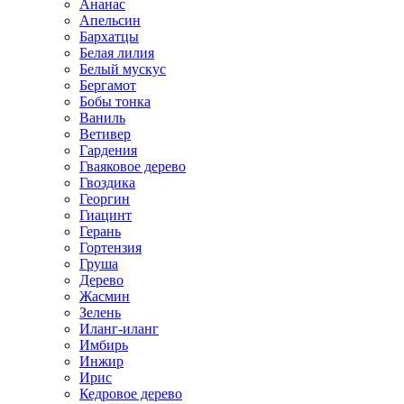
Ананас
Апельсин
Бархатцы
Белая лилия
Белый мускус
Бергамот
Бобы тонка
Ваниль
Ветивер
Гардения
Гваяковое дерево
Гвоздика
Георгин
Гиацинт
Герань
Гортензия
Груша
Дерево
Жасмин
Зелень
Иланг-иланг
Имбирь
Инжир
Ирис
Кедровое дерево