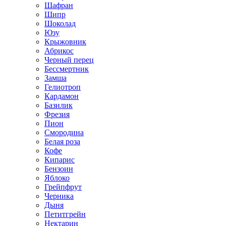
Шафран
Шипр
Шоколад
Юзу
Крыжовник
Абрикос
Черный перец
Бессмертник
Замша
Гелиотроп
Кардамон
Базилик
Фрезия
Пион
Смородина
Белая роза
Кофе
Кипарис
Бензоин
Яблоко
Грейпфрут
Черника
Дыня
Петитгрейн
Нектарин