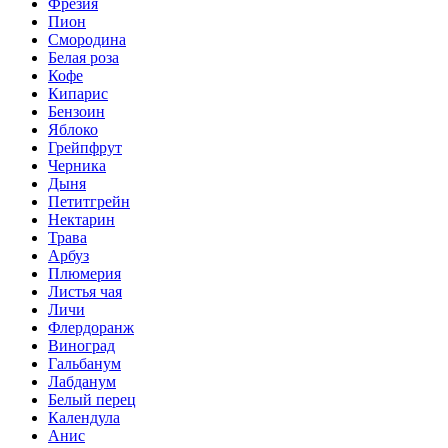
Фрезия
Пион
Смородина
Белая роза
Кофе
Кипарис
Бензоин
Яблоко
Грейпфрут
Черника
Дыня
Петитгрейн
Нектарин
Трава
Арбуз
Плюмерия
Листья чая
Личи
Флердоранж
Виноград
Гальбанум
Лабданум
Белый перец
Календула
Анис