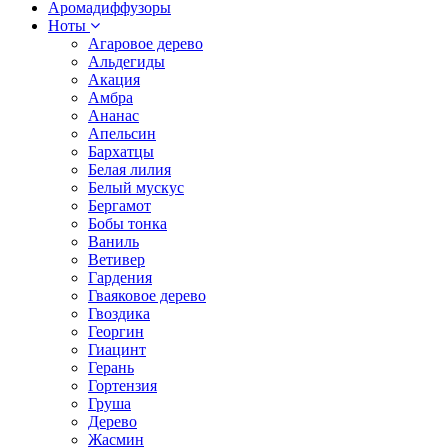
Аромадиффузоры
Ноты
Агаровое дерево
Альдегиды
Акация
Амбра
Ананас
Апельсин
Бархатцы
Белая лилия
Белый мускус
Бергамот
Бобы тонка
Ваниль
Ветивер
Гардения
Гваяковое дерево
Гвоздика
Георгин
Гиацинт
Герань
Гортензия
Груша
Дерево
Жасмин