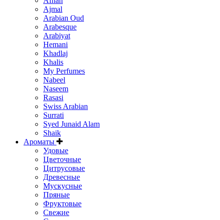
Afnan
Ajmal
Arabian Oud
Arabesque
Arabiyat
Hemani
Khadlaj
Khalis
My Perfumes
Nabeel
Naseem
Rasasi
Swiss Arabian
Surrati
Syed Junaid Alam
Shaik
Ароматы
Удовые
Цветочные
Цитрусовые
Древесные
Мускусные
Пряные
Фруктовые
Свежие