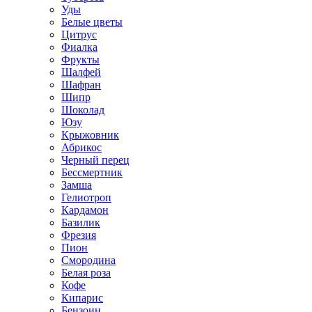
Уды
Белые цветы
Цитрус
Фиалка
Фрукты
Шалфей
Шафран
Шипр
Шоколад
Юзу
Крыжовник
Абрикос
Черный перец
Бессмертник
Замша
Гелиотроп
Кардамон
Базилик
Фрезия
Пион
Смородина
Белая роза
Кофе
Кипарис
Бензоин