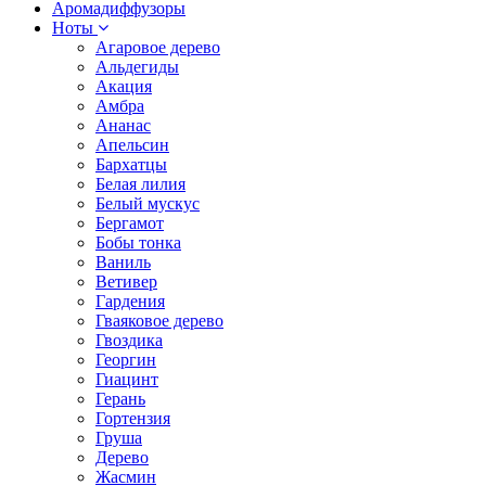
Аромадиффузоры
Ноты
Агаровое дерево
Альдегиды
Акация
Амбра
Ананас
Апельсин
Бархатцы
Белая лилия
Белый мускус
Бергамот
Бобы тонка
Ваниль
Ветивер
Гардения
Гваяковое дерево
Гвоздика
Георгин
Гиацинт
Герань
Гортензия
Груша
Дерево
Жасмин