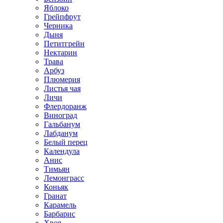
Яблоко
Грейпфрут
Черника
Дыня
Петитгрейн
Нектарин
Трава
Арбуз
Плюмерия
Листья чая
Личи
Флердоранж
Виноград
Гальбанум
Лабданум
Белый перец
Календула
Анис
Тимьян
Лемонграсс
Коньяк
Гранат
Карамель
Барбарис
Хвоя