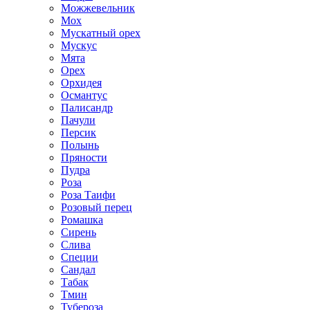
Можжевельник
Мох
Мускатный орех
Мускус
Мята
Орех
Орхидея
Османтус
Палисандр
Пачули
Персик
Полынь
Пряности
Пудра
Роза
Роза Таифи
Розовый перец
Ромашка
Сирень
Слива
Специи
Сандал
Табак
Тмин
Тубероза