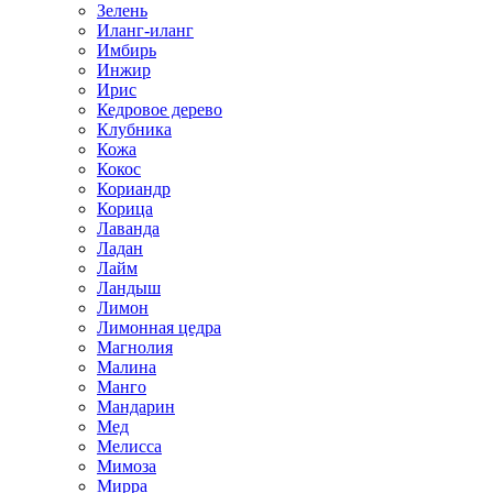
Зелень
Иланг-иланг
Имбирь
Инжир
Ирис
Кедровое дерево
Клубника
Кожа
Кокос
Кориандр
Корица
Лаванда
Ладан
Лайм
Ландыш
Лимон
Лимонная цедра
Магнолия
Малина
Манго
Мандарин
Мед
Мелисса
Мимоза
Мирра