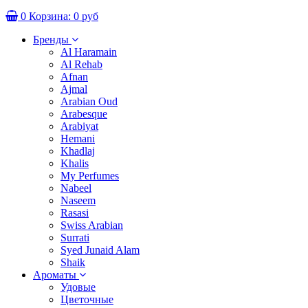
0
Корзина:
0 руб
Бренды
Al Haramain
Al Rehab
Afnan
Ajmal
Arabian Oud
Arabesque
Arabiyat
Hemani
Khadlaj
Khalis
My Perfumes
Nabeel
Naseem
Rasasi
Swiss Arabian
Surrati
Syed Junaid Alam
Shaik
Ароматы
Удовые
Цветочные