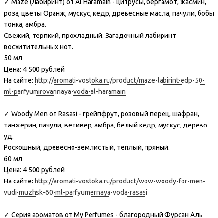
✓ Maze (Лабиринт) от Al Haramain - цитрусы, бергамот, жасмин,
роза, цветы Оранж, мускус, кедр, древесные масла, пачули, бобы
тонка, амбра.
Свежий, терпкий, прохладный. Загадочный лабиринт
восхитительных нот.
50 мл
Цена: 4 500 рублей
На сайте:
http://aromati-vostoka.ru/product/maze-labirint-edp-50-
ml-parfyumirovannaya-voda-al-haramain
✓ Woody Men от Rasasi - грейпфрут, розовый перец, шафран,
танжерин, пачули, ветивер, амбра, белый кедр, мускус, дерево
уд.
Роскошный, древесно-землистый, тёплый, пряный.
60 мл
Цена: 4 500 рублей
На сайте:
http://aromati-vostoka.ru/product/wow-woody-for-men-
vudi-muzhsk-60-ml-parfyumernaya-voda-rasasi
✓ Серия ароматов от My Perfumes - благородный Фурсан Аль