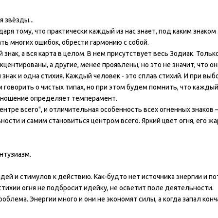
 звёзды...
аря тому, что практически каждый из нас знает, под каким знаком
ть многих ошибок, обрести гармонию с собой.
 знак, а вся карта в целом. В нем присутствует весь Зодиак. Тольк
центированы, а другие, менее проявлены, но это не значит, что он
 знак и одна стихия. Каждый человек - это сплав стихий. И при выб
 говорить о чистых типах, но при этом будем помнить, что каждый
отношение определяет темперамент.
нтре всего", и отличительная особенность всех огненных знаков 
сти и самим становиться центром всего. Яркий цвет огня, его жа
нтузиазм.
дей и стимулов к действию. Как-будто нет источника энергии и п
тихии огня не подбросит идейку, не осветит поле деятельности.
облема. Энергии много и они не экономят силы, а когда запал конч