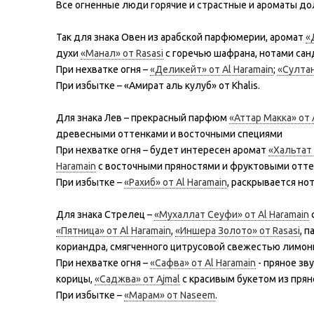
Все огненные люди горячие и страстные и ароматы до
Так для знака Овен из арабской парфюмерии, аромат
«
духи
«Манал» от Rasasi
с горечью шафрана, нотами санд
При нехватке огня –
«Деликейт» от Al Haramain
;
«Султан
При избытке – «Амират аль кулуб» от Khalis.
Для знака Лев – прекрасный парфюм
«Аттар Макка» от A
древесными оттенками и восточными специями
При нехватке огня – будет интересен аромат
«Хальтат 
Haramain
с восточными пряностями и фруктовыми отте
При избытке –
«Рахиб» от Al Haramain
, раскрывается но
Для знака Стрелец –
«Мухаллат Сеуфи» от Al Haramain
«Пятница» от Al Haramain
,
«Иншера Золото» от Rasasi
, 
кориандра, смягченного цитрусовой свежестью лимонн
При нехватке огня –
«Сафва» от Al Haramain
- пряное зв
корицы,
«Саджва» от Ajmal
c красивым букетом из прян
При избытке –
«Марам» от Naseem
.