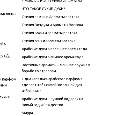
3 МИФА О ВОСТОЧНЫХ АРОМАТАХ
ЧТО ТАКОЕ СУХИЕ ДУХИ?
 масляные
Стихия земли и Ароматы востока
Стихия Воздуха и Ароматы Востока
Стихия воды и ароматы востока
Стихия огня и ароматы востока
el
с
Арабские духи в весеннее время года
 от Al
Арабские духи в зимнее время года
Восточные ароматы – мощное оружие в
борьбе со стрессом
Одна капелька арабского парфюма
ый парфюм
сделает тебя самой желанной для
сами
избранника
дики и
Арабские духи – лучший подарок на
Новый год и Рождество
Мирра