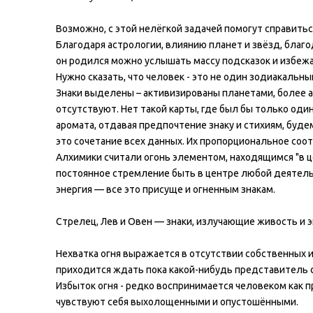
Возможно, с этой нелёгкой задачей помогут справиться
Благодаря астрологии, влиянию планет и звёзд, благод
он родился можно услышать массу подсказок и избежа
Нужно сказать, что человек - это не один зодиакальный
Знаки выделены – активизированы планетами, более ак
отсутствуют. Нет такой карты, где был бы только один
аромата, отдавая предпочтение знаку и стихиям, будем
это сочетание всех данных. Их пропорциональное со
Алхимики считали огонь элементом, находящимся "в це
постоянное стремление быть в центре любой деятельно
энергия — все это присуще и огненным знакам.
Стрелец, Лев и Овен — знаки, излучающие живость и э
Нехватка огня выражается в отсутствии собственных и
приходится ждать пока какой-нибудь представитель с
Избыток огня - редко воспринимается человеком как пр
чувствуют себя выхолощенными и опустошёнными.