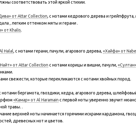
лжны соответствовать этой яркой стихии.
Дива» от Attar Collection
, с нотами кедрового дерева и грейпфрута,
ала , легким оттенком мяты и герани .
» от Khalis
.
l Halal
, с нотами герани, пачули, агарового дерева,
«Хайфа» от Nabe
Найт» от Attar Collection
с нотами корицы и вишни, пачули,
«Султан»
нками.
тами свежести, которые перекликаются с нотами хвойных пород.
с нотами бергамота, гвоздики, кедра, агарового дерева, шлейфов
парфюм
«Камар» от Al Haramain
с первой ноты уверенно звучит нюан
ой травы. .
учание верхней ноты начинается горячими искрами кардамона, гвоз
остей, древесных нот и цветов.