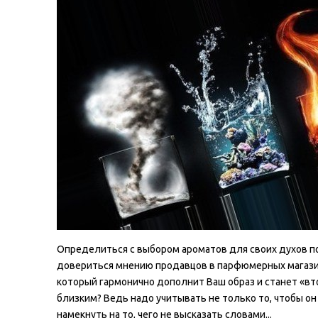
Определиться с выбором ароматов для своих духов п
довериться мнению продавцов в парфюмерных магазина
который гармонично дополнит Ваш образ и станет «вт
близким? Ведь надо учитывать не только то, чтобы он 
намекнуть на то, чего не высказать словами...