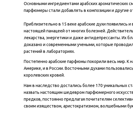
Основными ингредиентами арабских ароматических сме
парфюмеры стали добавлять в композиции и другие от
Приблизительно в 15 веке арабские духи появились и в 
настоящей панацеей от многих болезней. Действител
лекарства, энергетики и даже антидепрессанты. Их б
доказано и современными учеными, которые проводил
растений в лабораториях.
Постепенно арабские парфюмы покорили весь мир. К на
Америке, и в России. Восточными духами пользовалис
королевских кровей.
Нам в наследство достались более 170 уникальных ст
назвать настоящим шедевром парфюмерного искусств
предков, постоянно предлагая почитателям селектив
своим изяществом, аристократизмом, волшебными бук