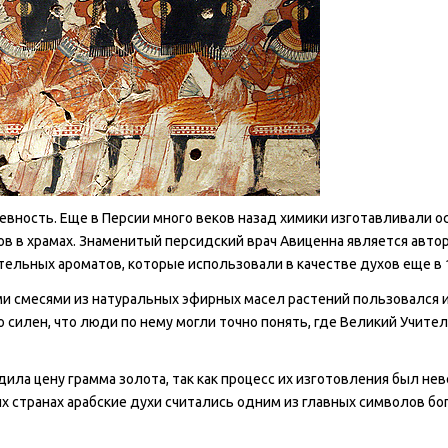
ревность. Еще в Персии много веков назад химики изготавливали о
в в храмах. Знаменитый персидский врач Авиценна является авто
ельных ароматов, которые использовали в качестве духов еще в 1
и смесями из натуральных эфирных масел растений пользовался и
 силен, что люди по нему могли точно понять, где Великий Учите
ла цену грамма золота, так как процесс их изготовления был не
ых странах арабские духи считались одним из главных символов бо