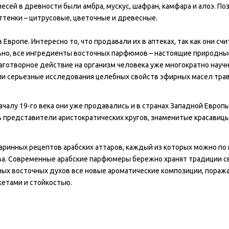
сей в древности были амбра, мускус, шафран, камфара и алоэ. По
тенки – цитрусовые, цветочные и древесные.
Европе. Интересно то, что продавали их в аптеках, так как они сч
ьно, все ингредиенты восточных парфюмов – настоящие природны
лаготворное действие на организм человека уже многократно науч
и серьезные исследования целебных свойств эфирных масел трав
чалу 19-го века они уже продавались и в странах Западной Европы,
ь представители аристократических кругов, знаменитые красавицы
аринных рецептов арабских аттаров, каждый из которых можно по 
а. Современные арабские парфюмеры бережно хранят традиции с
ных восточных духов все новые ароматические композиции, пора
етами и стойкостью.