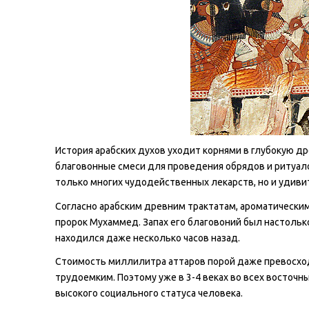
История арабских духов уходит корнями в глубокую д
благовонные смеси для проведения обрядов и ритуало
только многих чудодейственных лекарств, но и удивит
Согласно арабским древним трактатам, ароматическим
пророк Мухаммед. Запах его благовоний был настолько
находился даже несколько часов назад.
Стоимость миллилитра аттаров порой даже превосходи
трудоемким. Поэтому уже в 3-4 веках во всех восточн
высокого социального статуса человека.