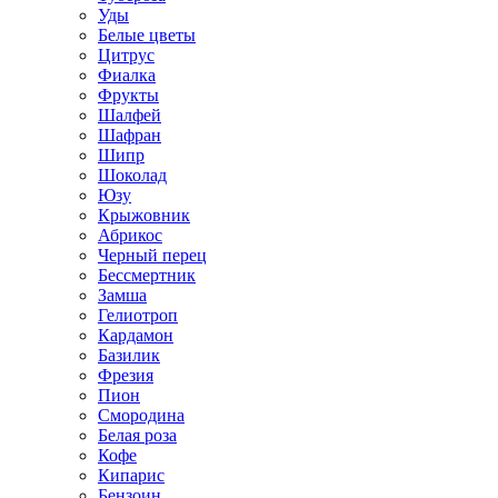
Уды
Белые цветы
Цитрус
Фиалка
Фрукты
Шалфей
Шафран
Шипр
Шоколад
Юзу
Крыжовник
Абрикос
Черный перец
Бессмертник
Замша
Гелиотроп
Кардамон
Базилик
Фрезия
Пион
Смородина
Белая роза
Кофе
Кипарис
Бензоин