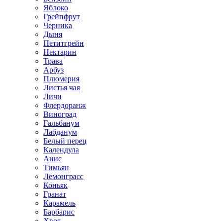
Яблоко
Грейпфрут
Черника
Дыня
Петитгрейн
Нектарин
Трава
Арбуз
Плюмерия
Листья чая
Личи
Флердоранж
Виноград
Гальбанум
Лабданум
Белый перец
Календула
Анис
Тимьян
Лемонграсс
Коньяк
Гранат
Карамель
Барбарис
Хвоя