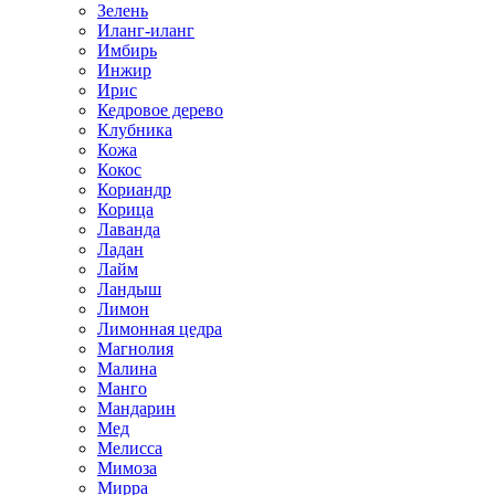
Зелень
Иланг-иланг
Имбирь
Инжир
Ирис
Кедровое дерево
Клубника
Кожа
Кокос
Кориандр
Корица
Лаванда
Ладан
Лайм
Ландыш
Лимон
Лимонная цедра
Магнолия
Малина
Манго
Мандарин
Мед
Мелисса
Мимоза
Мирра