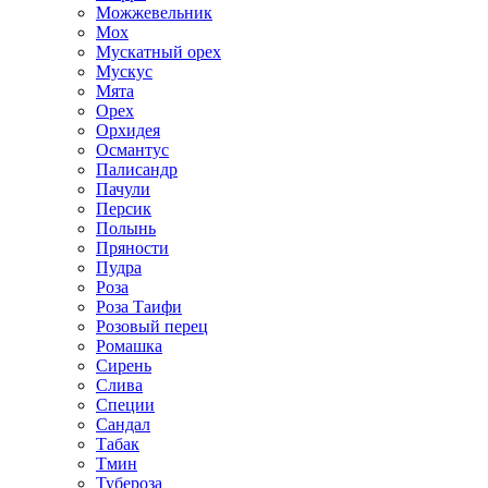
Можжевельник
Мох
Мускатный орех
Мускус
Мята
Орех
Орхидея
Османтус
Палисандр
Пачули
Персик
Полынь
Пряности
Пудра
Роза
Роза Таифи
Розовый перец
Ромашка
Сирень
Слива
Специи
Сандал
Табак
Тмин
Тубероза