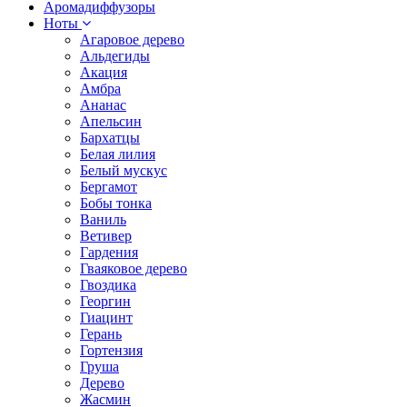
Аромадиффузоры
Ноты
Агаровое дерево
Альдегиды
Акация
Амбра
Ананас
Апельсин
Бархатцы
Белая лилия
Белый мускус
Бергамот
Бобы тонка
Ваниль
Ветивер
Гардения
Гваяковое дерево
Гвоздика
Георгин
Гиацинт
Герань
Гортензия
Груша
Дерево
Жасмин