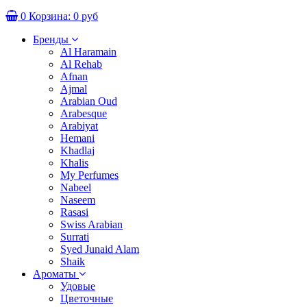
0
Корзина:
0 руб
Бренды
Al Haramain
Al Rehab
Afnan
Ajmal
Arabian Oud
Arabesque
Arabiyat
Hemani
Khadlaj
Khalis
My Perfumes
Nabeel
Naseem
Rasasi
Swiss Arabian
Surrati
Syed Junaid Alam
Shaik
Ароматы
Удовые
Цветочные