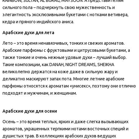
RAINBOW, SULTAN, AL BURAG, MAYSOON. А представителям
сильного пола – подчеркнуть свою мужественность и
элегантность эксклюзивными букетами с нотками ветивера,
кедра и пряного индийского аниса.
Арабские духи для лета
Лето – это время ненавязчивых, тонких и свежих ароматов.
Арабские парфюмы с фруктовыми и цитрусовыми букетами, а
также тонкие и очень нежные удовые духи – лучший выбор.
Такие композиции, как DANAH, NIGHT DREAMS, SHEIKHA
великолепно держатся на коже даже в сильную жару и
деликатно маскируют запах пота. Многие летние арабские
парфюмы относятся к ароматам «унисекс», поэтому они отлично
подходят и мужчинам, и женщинам.
Арабские духи для осени
Осень – это время теплых, ярких и даже слегка вызывающих
ароматов, украшенных терпкими нотами восточных специй и
душистых трав. В коллекциях арабских духов ведущих