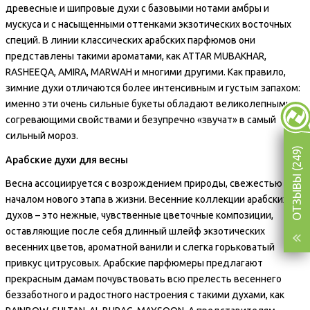
древесные и шипровые духи с базовыми нотами амбры и
мускуса и с насыщенными оттенками экзотических восточных
специй. В линии классических арабских парфюмов они
представлены такими ароматами, как ATTAR MUBAKHAR,
RASHEEQA, AMIRA, MARWAH и многими другими. Как правило,
зимние духи отличаются более интенсивным и густым запахом:
именно эти очень сильные букеты обладают великолепными
согревающими свойствами и безупречно «звучат» в самый
сильный мороз.
ОТЗЫВЫ (249)
Арабские духи для весны
Весна ассоциируется с возрождением природы, свежестью и
началом нового этапа в жизни. Весенние коллекции арабских
духов – это нежные, чувственные цветочные композиции,
оставляющие после себя длинный шлейф экзотических
весенних цветов, ароматной ванили и слегка горьковатый
привкус цитрусовых. Арабские парфюмеры предлагают
прекрасным дамам почувствовать всю прелесть весеннего
беззаботного и радостного настроения с такими духами, как