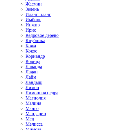
Жасмин
Зелень
Иланг-иланг
Имбирь
Инжир
Ирис
Кедровое дерево
Клубника
Кожа
Кокос
Кориандр
Корица
Лаванда
Ладан
Лайм
Ландыш
Лимон
Лимонная цедра
Магнолия
Малина
Манго
Мандарин
Мед
Мелисса
Мимоза