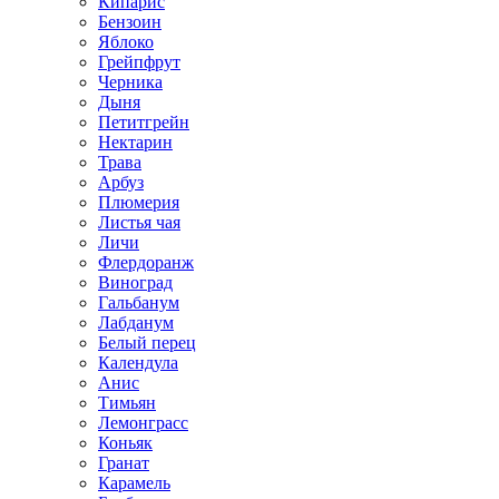
Кипарис
Бензоин
Яблоко
Грейпфрут
Черника
Дыня
Петитгрейн
Нектарин
Трава
Арбуз
Плюмерия
Листья чая
Личи
Флердоранж
Виноград
Гальбанум
Лабданум
Белый перец
Календула
Анис
Тимьян
Лемонграсс
Коньяк
Гранат
Карамель