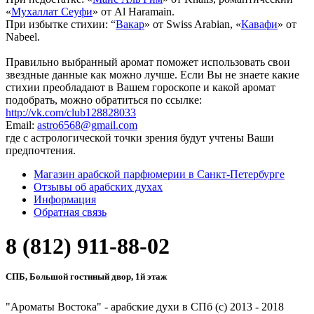
«
Мухаллат Сеуфи
» от Al Haramain.
При избытке стихии: “
Вакар
» от Swiss Arabian, «
Кавафи
» от
Nabeel.
Правильно выбранный аромат поможет использовать свои
звездные данные как можно лучше. Если Вы не знаете какие
стихии преобладают в Вашем гороскопе и какой аромат
подобрать, можно обратиться по ссылке:
http://vk.com/club128828033
Email:
astro6568@gmail.com
где с астрологической точки зрения будут учтены Ваши
предпочтения.
Магазин арабской парфюмерии в Санкт-Петербурге
Отзывы об арабских духах
Информация
Обратная связь
8 (812) 911-88-02
СПБ, Большой гостиный двор, 1й этаж
"Ароматы Востока" - арабские духи в СПб (c) 2013 - 2018