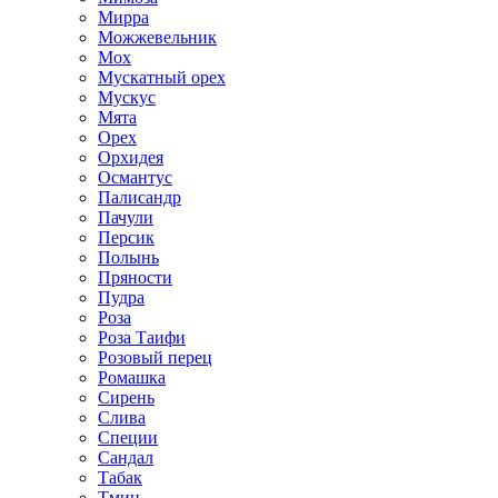
Мирра
Можжевельник
Мох
Мускатный орех
Мускус
Мята
Орех
Орхидея
Османтус
Палисандр
Пачули
Персик
Полынь
Пряности
Пудра
Роза
Роза Таифи
Розовый перец
Ромашка
Сирень
Слива
Специи
Сандал
Табак
Тмин