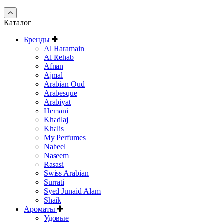
Каталог
Бренды
Al Haramain
Al Rehab
Afnan
Ajmal
Arabian Oud
Arabesque
Arabiyat
Hemani
Khadlaj
Khalis
My Perfumes
Nabeel
Naseem
Rasasi
Swiss Arabian
Surrati
Syed Junaid Alam
Shaik
Ароматы
Удовые