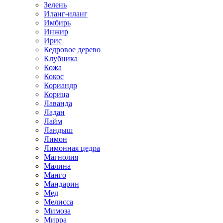
Зелень
Иланг-иланг
Имбирь
Инжир
Ирис
Кедровое дерево
Клубника
Кожа
Кокос
Кориандр
Корица
Лаванда
Ладан
Лайм
Ландыш
Лимон
Лимонная цедра
Магнолия
Малина
Манго
Мандарин
Мед
Мелисса
Мимоза
Мирра