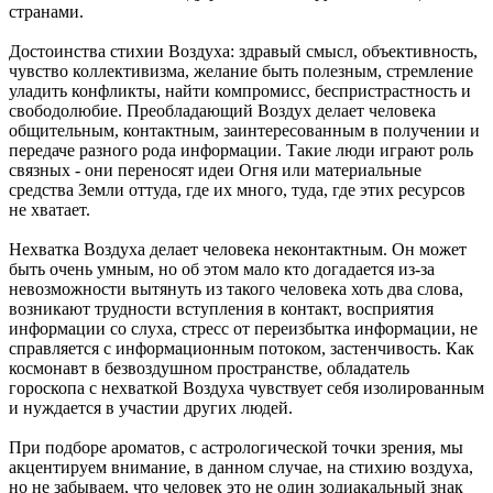
странами.
Достоинства стихии Воздуха: здравый смысл, объективность,
чувство коллективизма, желание быть полезным, стремление
уладить конфликты, найти компромисс, беспристрастность и
свободолюбие. Преобладающий Воздух делает человека
общительным, контактным, заинтересованным в получении и
передаче разного рода информации. Такие люди играют роль
связных - они переносят идеи Огня или материальные
средства Земли оттуда, где их много, туда, где этих ресурсов
не хватает.
Нехватка Воздуха делает человека неконтактным. Он может
быть очень умным, но об этом мало кто догадается из-за
невозможности вытянуть из такого человека хоть два слова,
возникают трудности вступления в контакт, восприятия
информации со слуха, стресс от переизбытка информации, не
справляется с информационным потоком, застенчивость. Как
космонавт в безвоздушном пространстве, обладатель
гороскопа с нехваткой Воздуха чувствует себя изолированным
и нуждается в участии других людей.
При подборе ароматов, с астрологической точки зрения, мы
акцентируем внимание, в данном случае, на стихию воздуха,
но не забываем, что человек это не один зодиакальный знак