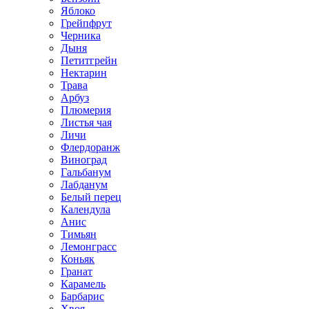
Яблоко
Грейпфрут
Черника
Дыня
Петитгрейн
Нектарин
Трава
Арбуз
Плюмерия
Листья чая
Личи
Флердоранж
Виноград
Гальбанум
Лабданум
Белый перец
Календула
Анис
Тимьян
Лемонграсс
Коньяк
Гранат
Карамель
Барбарис
Хвоя