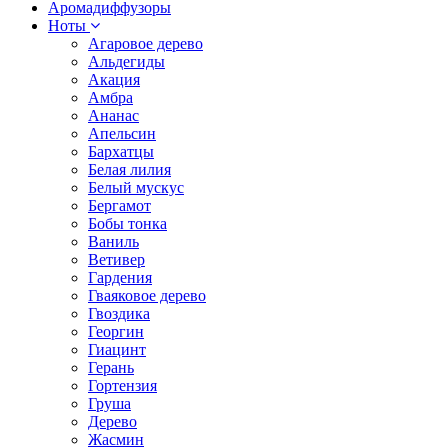
Аромадиффузоры
Ноты
Агаровое дерево
Альдегиды
Акация
Амбра
Ананас
Апельсин
Бархатцы
Белая лилия
Белый мускус
Бергамот
Бобы тонка
Ваниль
Ветивер
Гардения
Гваяковое дерево
Гвоздика
Георгин
Гиацинт
Герань
Гортензия
Груша
Дерево
Жасмин