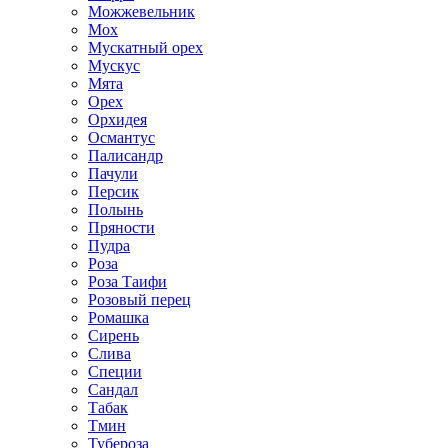
Можжевельник
Мох
Мускатный орех
Мускус
Мята
Орех
Орхидея
Османтус
Палисандр
Пачули
Персик
Полынь
Пряности
Пудра
Роза
Роза Таифи
Розовый перец
Ромашка
Сирень
Слива
Специи
Сандал
Табак
Тмин
Тубероза