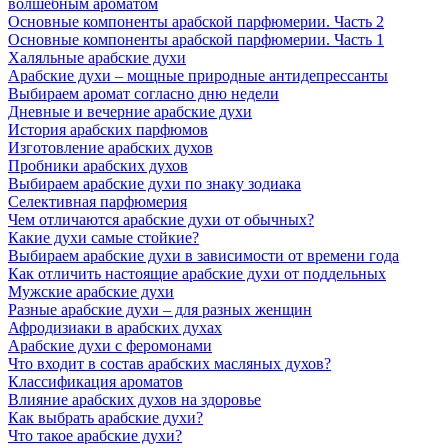
волшебным ароматом
Основные компоненты арабской парфюмерии. Часть 2
Основные компоненты арабской парфюмерии. Часть 1
Халяльные арабские духи
Арабские духи – мощные природные антидепрессанты
Выбираем аромат согласно дню недели
Дневные и вечерние арабские духи
История арабских парфюмов
Изготовление арабских духов
Пробники арабских духов
Выбираем арабские духи по знаку зодиака
Селективная парфюмерия
Чем отличаются арабские духи от обычных?
Какие духи самые стойкие?
Выбираем арабские духи в зависимости от времени года
Как отличить настоящие арабские духи от поддельных
Мужские арабские духи
Разные арабские духи – для разных женщин
Афродизиаки в арабских духах
Арабские духи с феромонами
Что входит в состав арабских масляных духов?
Классификация ароматов
Влияние арабских духов на здоровье
Как выбрать арабские духи?
Что такое арабские духи?