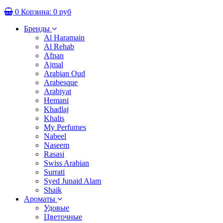
0
Корзина:
0 руб
Бренды
Al Haramain
Al Rehab
Afnan
Ajmal
Arabian Oud
Arabesque
Arabiyat
Hemani
Khadlaj
Khalis
My Perfumes
Nabeel
Naseem
Rasasi
Swiss Arabian
Surrati
Syed Junaid Alam
Shaik
Ароматы
Удовые
Цветочные