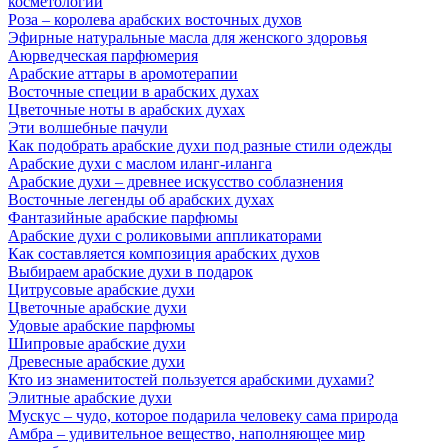
косметологии
Роза – королева арабских восточных духов
Эфирные натуральные масла для женского здоровья
Аюрведческая парфюмерия
Арабские аттары в аромотерапии
Восточные специи в арабских духах
Цветочные ноты в арабских духах
Эти волшебные пачули
Как подобрать арабские духи под разные стили одежды
Арабские духи с маслом иланг-иланга
Арабские духи – древнее искусство соблазнения
Восточные легенды об арабских духах
Фантазийные арабские парфюмы
Арабские духи с роликовыми аппликаторами
Как составляется композиция арабских духов
Выбираем арабские духи в подарок
Цитрусовые арабские духи
Цветочные арабские духи
Удовые арабские парфюмы
Шипровые арабские духи
Древесные арабские духи
Кто из знаменитостей пользуется арабскими духами?
Элитные арабские духи
Мускус – чудо, которое подарила человеку сама природа
Амбра – удивительное вещество, наполняющее мир