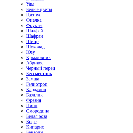
Уды
Белые цветы
Цитрус
Фиалка
Фрукты
Шалфей
Шафран
Шипр
Шоколад
Юзу
Крыжовник
Абрикос
Черный перец
Бессмертник
Замша
Гелиотроп
Кардамон
Базилик
Фрезия
Пион
Смородина
Белая роза
Кофе
Кипарис
Бензоин