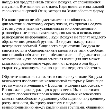
находится представитель стихии Воздуха, от сложившейся
ситуации. Все начинается с идеи. Идея является изначальной
творческой энергией Огня, которая на Земле обретает форму.
Ни один тригон не обладает такими способностями к
дипломатии и светскому образу жизни, как тригон Воздуха.
Это виртуоз в умении устанавливать многочисленные и
разнообразные связи, схватывать, связывать и использовать
разнородную информацию. Люди Воздуха не терпят оседлого
образа жизни, деловой рутины. Их идеал - находиться в
центре всех событий. Чаще всего люди стихии Воздуха не
вписываются в общепризнанные рамки из-за тяги к свободе,
они не любят обязательств, избегают излишней драматизации
отношений. Даже обычная семейная жизнь для них может
казаться определенным «крестом», от которого они будут
стараться ускользнуть или, по крайней мере, его облегчить.
Обратите внимание на то, что в символику стихии Воздуха
включается изображение человеческой фигуры: у Близнецов
это мужчина и женщина, у Водолея - мужчина как основа, у
Весов - женщина, держащая в руках весы. Именно стихия
Воздуха способствует проявлению основных человеческих
качеств: способности к духовному обогащению, внутреннему
росту личности, быстрому контакту с людьми и
взаимопониманию между различными группами, общинами,