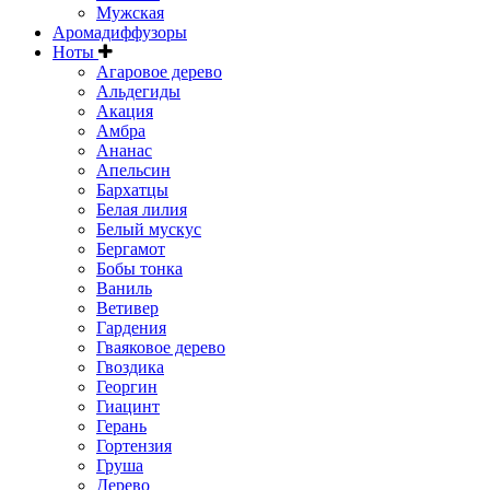
Мужская
Аромадиффузоры
Ноты
Агаровое дерево
Альдегиды
Акация
Амбра
Ананас
Апельсин
Бархатцы
Белая лилия
Белый мускус
Бергамот
Бобы тонка
Ваниль
Ветивер
Гардения
Гваяковое дерево
Гвоздика
Георгин
Гиацинт
Герань
Гортензия
Груша
Дерево