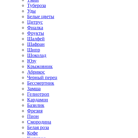
Тубероза
Уды
Белые цветы
Цитрус
Фиалка
Фрукты
Шалфей
Шафран
Шипр
Шоколад
Юзу
Крыжовник
Абрикос
Черный перец
Бессмертник
Замша
Гелиотроп
Кардамон
Базилик
Фрезия
Пион
Смородина
Белая роза
Кофе