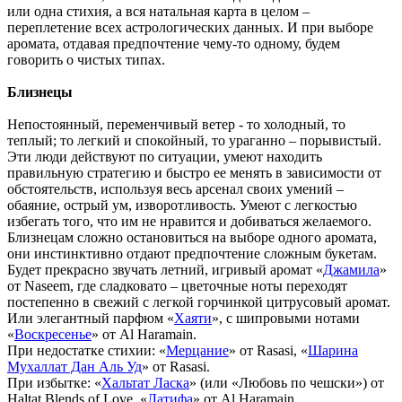
или одна стихия, а вся натальная карта в целом –
переплетение всех астрологических данных. И при выборе
аромата, отдавая предпочтение чему-то одному, будем
говорить о чистых типах.
Близнецы
Непостоянный, переменчивый ветер - то холодный, то
теплый; то легкий и спокойный, то ураганно – порывистый.
Эти люди действуют по ситуации, умеют находить
правильную стратегию и быстро ее менять в зависимости от
обстоятельств, используя весь арсенал своих умений –
обаяние, острый ум, изворотливость. Умеют с легкостью
избегать того, что им не нравится и добиваться желаемого.
Близнецам сложно остановиться на выборе одного аромата,
они инстинктивно отдают предпочтение сложным букетам.
Будет прекрасно звучать летний, игривый аромат «
Джамила
»
от Naseem, где сладковато – цветочные ноты переходят
постепенно в свежий с легкой горчинкой цитрусовый аромат.
Или элегантный парфюм «
Хаяти
», с шипровыми нотами
«
Воскресенье
» от Al Haramain.
При недостатке стихии: «
Мерцание
» от Rasasi, «
Шарина
Мухаллат Дан Аль Уд
» от Rasasi.
При избытке: «
Хальтат Ласка
» (или «Любовь по чешски») от
Haltat Blends of Love, «
Латифа
» от Al Haramain.