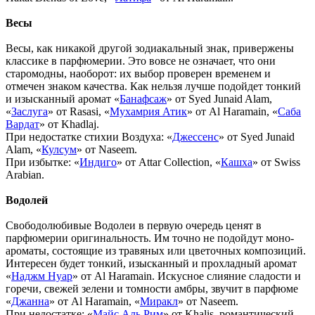
Весы
Весы, как никакой другой зодиакальный знак, привержены
классике в парфюмерии. Это вовсе не означает, что они
старомодны, наоборот: их выбор проверен временем и
отмечен знаком качества. Как нельзя лучше подойдет тонкий
и изысканный аромат «
Банафсаж
» от Syed Junaid Alam,
«
Заслуга
» от Rasasi, «
Мухамрия Атик
» от Al Haramain, «
Саба
Вардат
» от Khadlaj.
При недостатке стихии Воздуха: «
Джессенс
» от Syed Junaid
Alam, «
Кулсум
» от Naseem.
При избытке: «
Индиго
» от Attar Collection, «
Кашха
» от Swiss
Arabian.
Водолей
Свободолюбивые Водолеи в первую очередь ценят в
парфюмерии оригинальность. Им точно не подойдут моно-
ароматы, состоящие из травяных или цветочных композиций.
Интересен будет тонкий, изысканный и прохладный аромат
«
Наджм Нуар
» от Al Haramain. Искусное слияние сладости и
горечи, свежей зелени и томности амбры, звучит в парфюме
«
Джанна
» от Al Haramain, «
Миракл
» от Naseem.
При недостатке: «
Майс Аль Рим
» от Khalis, романтический