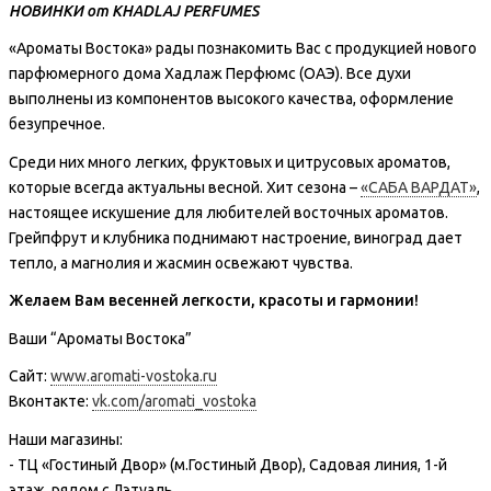
НОВИНКИ от KHADLAJ PERFUMES
«Ароматы Востока» рады познакомить Вас с продукцией нового
парфюмерного дома Хадлаж Перфюмс (ОАЭ). Все духи
выполнены из компонентов высокого качества, оформление
безупречное.
Среди них много легких, фруктовых и цитрусовых ароматов,
которые всегда актуальны весной. Хит сезона –
«САБА ВАРДАТ»
,
настоящее искушение для любителей восточных ароматов.
Грейпфрут и клубника поднимают настроение, виноград дает
тепло, а магнолия и жасмин освежают чувства.
Желаем Вам весенней легкости, красоты и гармонии!
Ваши “Ароматы Востока”
Сайт:
www.aromati-vostoka.ru
Вконтакте:
vk.com/aromati_vostoka
Наши магазины:
- ТЦ «Гостиный Двор» (м.Гостиный Двор), Садовая линия, 1-й
этаж, рядом с Лэтуаль