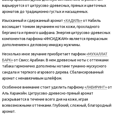
варьируется от цитрусово-древесных, пряных и цветочных
ароматов до традиционно густых и насыщенных.
Изысканный и сдержанный аромат
«ХАДИЛЬ»
от Набиль
восхищает тонким звучанием ноток кожи, прохладного
бергамота и пряного шафрана. Энергия цитрусово-древесных
компонентов парфюма «ИНСИДЖАМ» является прекрасным
дополнением к деловому имиджу мужчины.
Несколько иное звучание приобретает парфюм
«МУХАЛЛАТ
БАРК»
от Свисс Арабиан. В нем древесные ноты с оттенками
табака гармонично дополнены нотами туманно-мускусного
сандала и терпкого агарового дерева. Сбалансированный
аромат с ненавязчивым шлейфом.
Особенное внимание стоит уделить парфюму
«ЛАБИРИНТ»
от
Аль Харамэйн. Цитрусово-древесно-пряный аромат
раскрывается в течение всего дня на коже, играя
всевозможными оттенками. Глубокий, сложный, благородный
аромат.