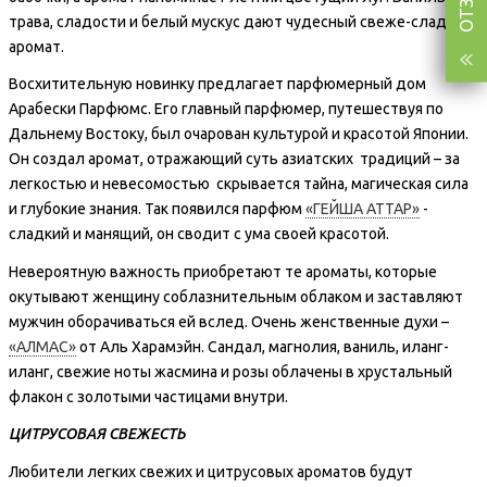
трава, сладости и белый мускус дают чудесный свеже-сладкий
аромат.
Восхитительную новинку предлагает парфюмерный дом
Арабески Парфюмс. Его главный парфюмер, путешествуя по
Дальнему Востоку, был очарован культурой и красотой Японии.
Он создал аромат, отражающий суть азиатских традиций – за
легкостью и невесомостью скрывается тайна, магическая сила
и глубокие знания. Так появился парфюм
«ГЕЙША АТТАР»
-
сладкий и манящий, он сводит с ума своей красотой.
Невероятную важность приобретают те ароматы, которые
окутывают женщину соблазнительным облаком и заставляют
мужчин оборачиваться ей вслед. Очень женственные духи –
«АЛМАС»
от Аль Харамэйн. Сандал, магнолия, ваниль, иланг-
иланг, свежие ноты жасмина и розы облачены в хрустальный
флакон с золотыми частицами внутри.
ЦИТРУСОВАЯ СВЕЖЕСТЬ
Любители легких свежих и цитрусовых ароматов будут