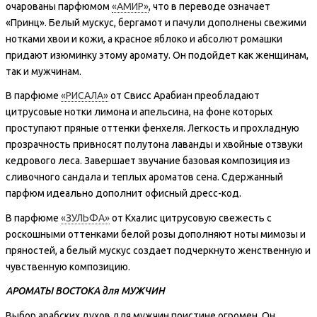
очарованы парфюмом
«АМИР»
, что в переводе означает
«Принц». Белый мускус, бергамот и пачули дополнены свежими
нотками хвои и кожи, а красное яблоко и абсолют ромашки
придают изюминку этому аромату. Он подойдет как женщинам,
так и мужчинам.
В парфюме
«РИСАЛА»
от Свисс Арабиан преобладают
цитрусовые нотки лимона и апельсина, на фоне которых
проступают пряные оттенки фенхеля. Легкость и прохладную
прозрачность привносят полутона лаванды и хвойные отзвуки
кедрового леса. Завершает звучание базовая композиция из
сливочного сандала и теплых ароматов сена. Сдержанный
парфюм идеально дополнит офисный дресс-код.
В парфюме
«ЗУЛЬФА»
от Кхалис цитрусовую свежесть с
роскошными оттенками белой розы дополняют ноты мимозы и
пряностей, а белый мускус создает подчеркнуто женственную и
чувственную композицию.
АРОМАТЫ ВОСТОКА для МУЖЧИН
Выбор арабских духов для мужчин поистине огромен. Он