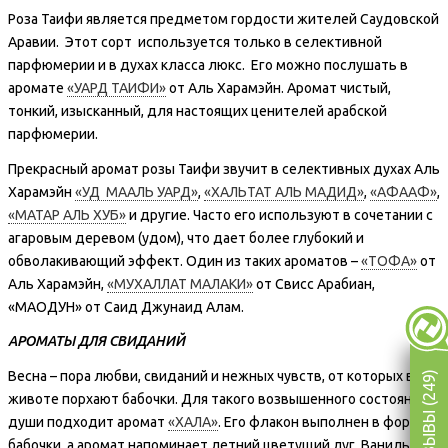
Роза Таифи является предметом гордости жителей Саудовской
Аравии. Этот сорт используется только в селективной
парфюмерии и в духах класса люкс. Его можно послушать в
аромате
«УАРД ТАИФИ»
от Аль Харамэйн. Аромат чистый,
тонкий, изысканный, для настоящих ценителей арабской
парфюмерии.
Прекрасный аромат розы Таифи звучит в селективных духах Аль
Харамэйн
«УД МААЛЬ УАРД»
,
«ХАЛЬТАТ АЛЬ МАДИД»
,
«АФААФ»
,
«МАТАР АЛЬ ХУБ»
и другие. Часто его используют в сочетании с
агаровым деревом (удом), что дает более глубокий и
обволакивающий эффект. Один из таких ароматов –
«ТОФА»
от
Аль Харамэйн,
«МУХАЛЛАТ МАЛАКИ»
от Свисс Арабиан,
«МАОДУН» от Саид Джунаид Алам.
АРОМАТЫ ДЛЯ СВИДАНИЙ
Весна – пора любви, свиданий и нежных чувств, от которых в
ОТЗЫВЫ (249)
животе порхают бабочки. Для такого возвышенного состояния
души подходит аромат
«ХАЛА»
. Его флакон выполнен в форме
бабочки, а аромат напоминает летний цветущий луг. Ваниль,