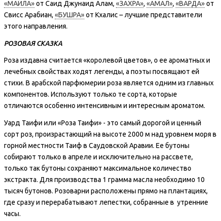
«МАЙЛА»
от Саид Джунаид Алам,
«ЗАХРА»
,
«АМАЛ»
,
«ВАРДА»
от
Свисс Арабиан,
«БУШРА»
от Кхалис – лучшие представители
этого направления.
РОЗОВАЯ СКАЗКА
Роза издавна считается «королевой цветов», о ее ароматных и
лечебных свойствах ходят легенды, а поэты посвящают ей
стихи. В арабской парфюмерии роза является одним из главных
компонентов. Используют только те сорта, которые
отличаются особенно интенсивным и интересным ароматом.
Уард Таифи или «Роза Таифи» - это самый дорогой и ценный
сорт роз, произрастающий на высоте 2000 м над уровнем моря в
горной местности Таиф в Саудовской Аравии. Ее бутоны
собирают только в апреле и исключительно на рассвете,
только так бутоны сохраняют максимальное количество
экстракта. Для производства 1 грамма масла необходимо 10
тысяч бутонов. Розоварни расположены прямо на плантациях,
где сразу и перерабатывают лепестки, собранные в утренние
часы.