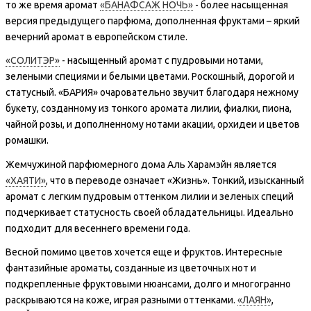
то же время аромат
«БАНАФСАЖ НОЧЬ»
- более насыщенная
версия предыдущего парфюма, дополненная фруктами – яркий
вечерний аромат в европейском стиле.
«СОЛИТЭР»
- насыщенный аромат с пудровыми нотами,
зелеными специями и белыми цветами. Роскошный, дорогой и
статусный. «БАРИЯ» очаровательно звучит благодаря нежному
букету, созданному из тонкого аромата лилии, фиалки, пиона,
чайной розы, и дополненному нотами акации, орхидеи и цветов
ромашки.
Жемчужиной парфюмерного дома Аль Харамэйн является
«ХАЯТИ»
, что в переводе означает «Жизнь». Тонкий, изысканный
аромат с легким пудровым оттенком лилии и зеленых специй
подчеркивает статусность своей обладательницы. Идеально
подходит для весеннего времени года.
Весной помимо цветов хочется еще и фруктов. Интересные
фантазийные ароматы, созданные из цветочных нот и
подкрепленные фруктовыми нюансами, долго и многогранно
раскрываются на коже, играя разными оттенками.
«ЛАЯН»
,