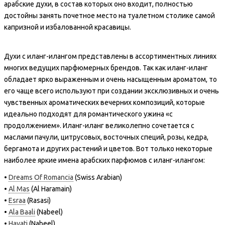
арабские духи, в состав которых оно входит, полностью
достойны занять почетное место на туалетном столике самой
капризной и избалованной красавицы.
Духи с иланг-илангом представлены в ассортиментных линиях
многих ведущих парфюмерных брендов. Так как иланг-иланг
обладает ярко выраженным и очень насыщенным ароматом, то
его чаще всего используют при создании эксклюзивных и очень
чувственных ароматических вечерних композиций, которые
идеально подходят для романтического ужина «с
продолжением». Иланг-иланг великолепно сочетается с
маслами пачули, цитрусовых, восточных специй, розы, кедра,
бергамота и других растений и цветов. Вот только некоторые
наиболее яркие имена арабских парфюмов с иланг-илангом:
•
Dreams Of Romancia
(Swiss Arabian)
•
Al Mas
(Al Haramain)
•
Esraa
(Rasasi)
•
Ala Baali
(Nabeel)
•
Hayati
(Nabeel)