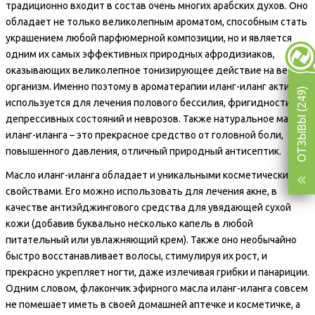
традиционно входит в состав очень многих арабских духов. Оно
обладает не только великолепным ароматом, способным стать
украшением любой парфюмерной композиции, но и является
одним их самых эффективных природных афродизиаков,
оказывающих великолепное тонизирующее действие на весь
организм. Именно поэтому в ароматерапии иланг-иланг активно
ОТЗЫВЫ (249)
используется для лечения полового бессилия, фригидности,
депрессивных состояний и неврозов. Также натуральное масло
иланг-иланга – это прекрасное средство от головной боли,
повышенного давления, отличный природный антисептик.
Масло иланг-иланга обладает и уникальными косметическими
свойствами. Его можно использовать для лечения акне, в
качестве антиэйджингового средства для увядающей сухой
кожи (добавив буквально несколько капель в любой
питательный или увлажняющий крем). Также оно необычайно
быстро восстанавливает волосы, стимулируя их рост, и
прекрасно укрепляет ногти, даже излечивая грибки и панариции.
Одним словом, флакончик эфирного масла иланг-иланга совсем
не помешает иметь в своей домашней аптечке и косметичке, а