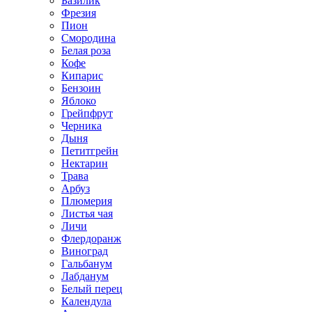
Базилик
Фрезия
Пион
Смородина
Белая роза
Кофе
Кипарис
Бензоин
Яблоко
Грейпфрут
Черника
Дыня
Петитгрейн
Нектарин
Трава
Арбуз
Плюмерия
Листья чая
Личи
Флердоранж
Виноград
Гальбанум
Лабданум
Белый перец
Календула