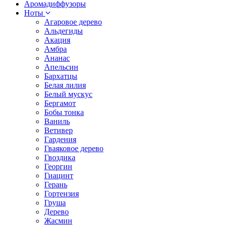
Аромадиффузоры
Ноты
Агаровое дерево
Альдегиды
Акация
Амбра
Ананас
Апельсин
Бархатцы
Белая лилия
Белый мускус
Бергамот
Бобы тонка
Ваниль
Ветивер
Гардения
Гваяковое дерево
Гвоздика
Георгин
Гиацинт
Герань
Гортензия
Груша
Дерево
Жасмин