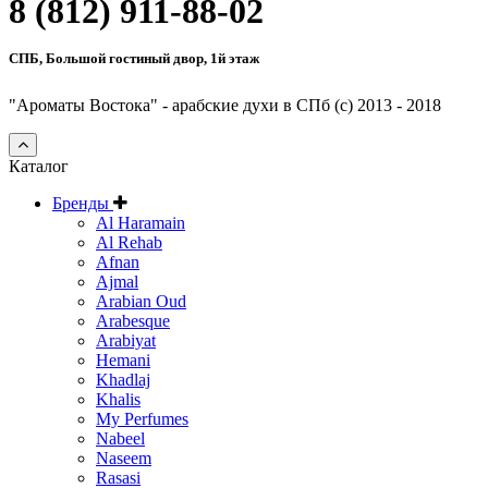
8 (812) 911-88-02
СПБ, Большой гостиный двор, 1й этаж
"Ароматы Востока" - арабские духи в СПб (c) 2013 - 2018
Каталог
Бренды
Al Haramain
Al Rehab
Afnan
Ajmal
Arabian Oud
Arabesque
Arabiyat
Hemani
Khadlaj
Khalis
My Perfumes
Nabeel
Naseem
Rasasi