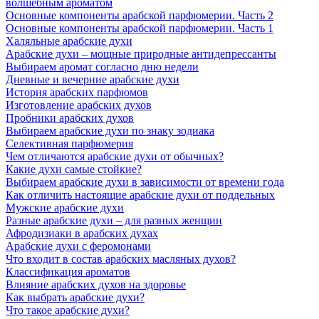
волшебным ароматом
Основные компоненты арабской парфюмерии. Часть 2
Основные компоненты арабской парфюмерии. Часть 1
Халяльные арабские духи
Арабские духи – мощные природные антидепрессанты
Выбираем аромат согласно дню недели
Дневные и вечерние арабские духи
История арабских парфюмов
Изготовление арабских духов
Пробники арабских духов
Выбираем арабские духи по знаку зодиака
Селективная парфюмерия
Чем отличаются арабские духи от обычных?
Какие духи самые стойкие?
Выбираем арабские духи в зависимости от времени года
Как отличить настоящие арабские духи от поддельных
Мужские арабские духи
Разные арабские духи – для разных женщин
Афродизиаки в арабских духах
Арабские духи с феромонами
Что входит в состав арабских масляных духов?
Классификация ароматов
Влияние арабских духов на здоровье
Как выбрать арабские духи?
Что такое арабские духи?