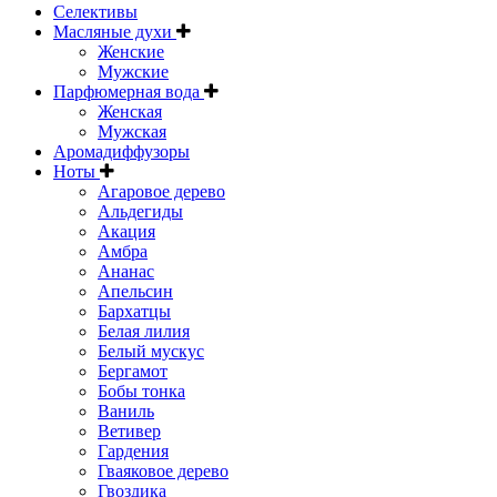
Селективы
Масляные духи
Женские
Мужские
Парфюмерная вода
Женская
Мужская
Аромадиффузоры
Ноты
Агаровое дерево
Альдегиды
Акация
Амбра
Ананас
Апельсин
Бархатцы
Белая лилия
Белый мускус
Бергамот
Бобы тонка
Ваниль
Ветивер
Гардения
Гваяковое дерево
Гвоздика