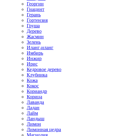
Георгин
Гиацинт
Герань
Гортензия
Груша
Дерево
Жасмин
Зелень
Иланг-иланг
Имбирь
Инжир
Ирис
Кедровое дерево
Клубника
Кожа
Кокос
Кориандр
Корица
Лаванда
Ладан
Лайм
Ландыш
Лимон
Лимонная цедра
Магнолия