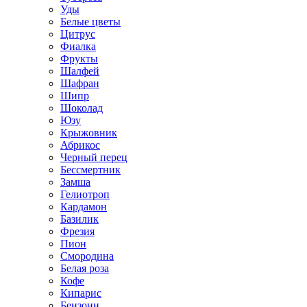
Уды
Белые цветы
Цитрус
Фиалка
Фрукты
Шалфей
Шафран
Шипр
Шоколад
Юзу
Крыжовник
Абрикос
Черный перец
Бессмертник
Замша
Гелиотроп
Кардамон
Базилик
Фрезия
Пион
Смородина
Белая роза
Кофе
Кипарис
Бензоин