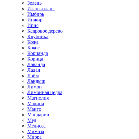
Зелень
Иланг-иланг
Имбирь
Инжир
Ирис
Кедровое дерево
Клубника
Кожа
Кокос
Кориандр
Корица
Лаванда
Ладан
Лайм
Ландыш
Лимон
Лимонная цедра
Магнолия
Малина
Манго
Мандарин
Мед
Мелисса
Мимоза
Мирра