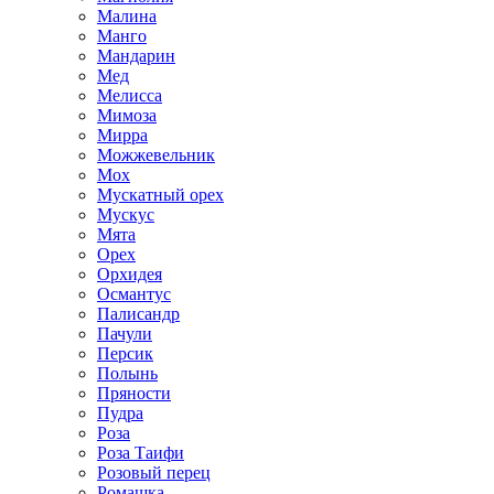
Малина
Манго
Мандарин
Мед
Мелисса
Мимоза
Мирра
Можжевельник
Мох
Мускатный орех
Мускус
Мята
Орех
Орхидея
Османтус
Палисандр
Пачули
Персик
Полынь
Пряности
Пудра
Роза
Роза Таифи
Розовый перец
Ромашка