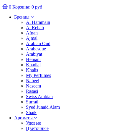
0
Корзина:
0 руб
Бренды
Al Haramain
Al Rehab
Afnan
Ajmal
Arabian Oud
Arabesque
Arabiyat
Hemani
Khadlaj
Khalis
My Perfumes
Nabeel
Naseem
Rasasi
Swiss Arabian
Surrati
Syed Junaid Alam
Shaik
Ароматы
Удовые
Цветочные