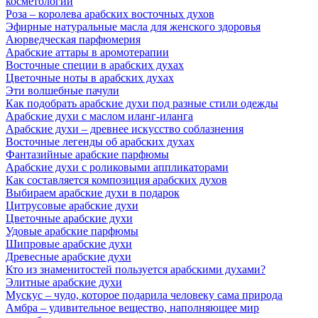
косметологии
Роза – королева арабских восточных духов
Эфирные натуральные масла для женского здоровья
Аюрведческая парфюмерия
Арабские аттары в аромотерапии
Восточные специи в арабских духах
Цветочные ноты в арабских духах
Эти волшебные пачули
Как подобрать арабские духи под разные стили одежды
Арабские духи с маслом иланг-иланга
Арабские духи – древнее искусство соблазнения
Восточные легенды об арабских духах
Фантазийные арабские парфюмы
Арабские духи с роликовыми аппликаторами
Как составляется композиция арабских духов
Выбираем арабские духи в подарок
Цитрусовые арабские духи
Цветочные арабские духи
Удовые арабские парфюмы
Шипровые арабские духи
Древесные арабские духи
Кто из знаменитостей пользуется арабскими духами?
Элитные арабские духи
Мускус – чудо, которое подарила человеку сама природа
Амбра – удивительное вещество, наполняющее мир