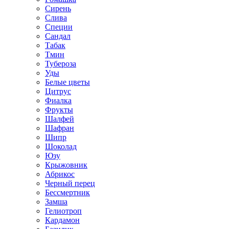
Сирень
Слива
Специи
Сандал
Табак
Тмин
Тубероза
Уды
Белые цветы
Цитрус
Фиалка
Фрукты
Шалфей
Шафран
Шипр
Шоколад
Юзу
Крыжовник
Абрикос
Черный перец
Бессмертник
Замша
Гелиотроп
Кардамон