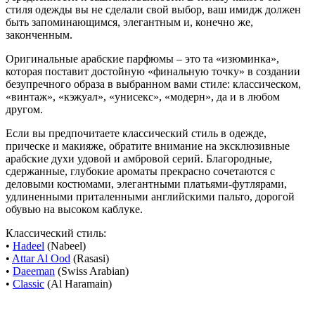
стиля одежды вы не сделали свой выбор, ваш имидж должен
быть запоминающимся, элегантным и, конечно же,
законченным.
Оригинальные арабские парфюмы – это та «изюминка»,
которая поставит достойную «финальную точку» в создании
безупречного образа в выбранном вами стиле: классическом,
«винтаж», «кэжуал», «унисекс», «модерн», да и в любом
другом.
Если вы предпочитаете классический стиль в одежде,
прическе и макияже, обратите внимание на эксклюзивные
арабские духи удовой и амбровой серий. Благородные,
сдержанные, глубокие ароматы прекрасно сочетаются с
деловыми костюмами, элегантными платьями-футлярами,
удлиненными приталенными английскими пальто, дорогой
обувью на высоком каблуке.
Классический стиль:
•
Hadeel
(Nabeel)
•
Attar Al Ood
(Rasasi)
•
Daeeman
(Swiss Arabian)
•
Classic
(Al Haramain)