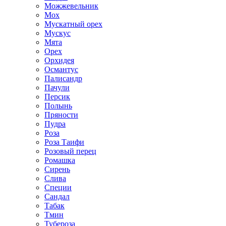
Можжевельник
Мох
Мускатный орех
Мускус
Мята
Орех
Орхидея
Османтус
Палисандр
Пачули
Персик
Полынь
Пряности
Пудра
Роза
Роза Таифи
Розовый перец
Ромашка
Сирень
Слива
Специи
Сандал
Табак
Тмин
Тубероза