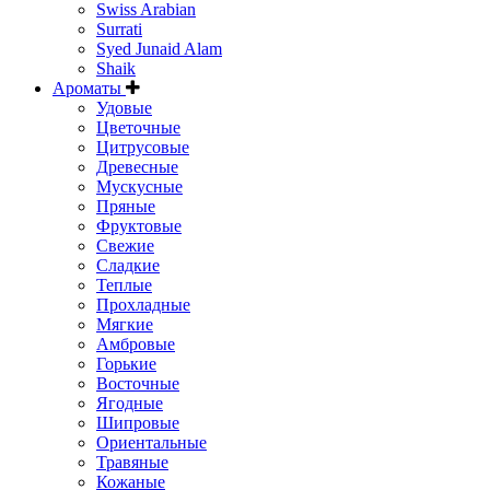
Swiss Arabian
Surrati
Syed Junaid Alam
Shaik
Ароматы
Удовые
Цветочные
Цитрусовые
Древесные
Мускусные
Пряные
Фруктовые
Свежие
Сладкие
Теплые
Прохладные
Мягкие
Амбровые
Горькие
Восточные
Ягодные
Шипровые
Ориентальные
Травяные
Кожаные