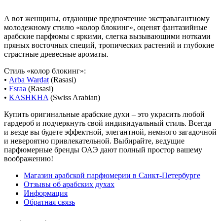
А вот женщины, отдающие предпочтение экстравагантному
молодежному стилю «колор блокинг», оценят фантазийные
арабские парфюмы с яркими, слегка вызывающими нотками
пряных восточных специй, тропических растений и глубокие
страстные древесные ароматы.
Стиль «колор блокинг»:
•
Arba Wardat
(Rasasi)
•
Esraa
(Rasasi)
•
KASHKHA
(Swiss Arabian)
Купить оригинальные арабские духи – это украсить любой
гардероб и подчеркнуть свой индивидуальный стиль. Всегда
и везде вы будете эффектной, элегантной, немного загадочной
и невероятно привлекательной. Выбирайте, ведущие
парфюмерные бренды ОАЭ дают полный простор вашему
воображению!
Магазин арабской парфюмерии в Санкт-Петербурге
Отзывы об арабских духах
Информация
Обратная связь