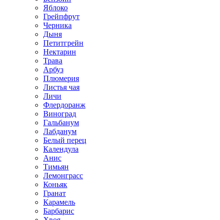
Яблоко
Грейпфрут
Черника
Дыня
Петитгрейн
Нектарин
Трава
Арбуз
Плюмерия
Листья чая
Личи
Флердоранж
Виноград
Гальбанум
Лабданум
Белый перец
Календула
Анис
Тимьян
Лемонграсс
Коньяк
Гранат
Карамель
Барбарис
Хвоя