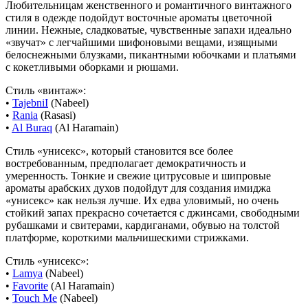
Любительницам женственного и романтичного винтажного
стиля в одежде подойдут восточные ароматы цветочной
линии. Нежные, сладковатые, чувственные запахи идеально
«звучат» с легчайшими шифоновыми вещами, изящными
белоснежными блузками, пикантными юбочками и платьями
с кокетливыми оборками и рюшами.
Стиль «винтаж»:
•
TajebniI
(Nabeel)
•
Rania
(Rasasi)
•
Al Buraq
(Al Haramain)
Стиль «унисекс», который становится все более
востребованным, предполагает демократичность и
умеренность. Тонкие и свежие цитрусовые и шипровые
ароматы арабских духов подойдут для создания имиджа
«унисекс» как нельзя лучше. Их едва уловимый, но очень
стойкий запах прекрасно сочетается с джинсами, свободными
рубашками и свитерами, кардиганами, обувью на толстой
платформе, короткими мальчишескими стрижками.
Стиль «унисекс»:
•
Lamya
(Nabeel)
•
Favorite
(Al Haramain)
•
Touch Me
(Nabeel)