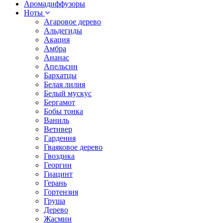
Аромадиффузоры
Ноты
Агаровое дерево
Альдегиды
Акация
Амбра
Ананас
Апельсин
Бархатцы
Белая лилия
Белый мускус
Бергамот
Бобы тонка
Ваниль
Ветивер
Гардения
Гваяковое дерево
Гвоздика
Георгин
Гиацинт
Герань
Гортензия
Груша
Дерево
Жасмин