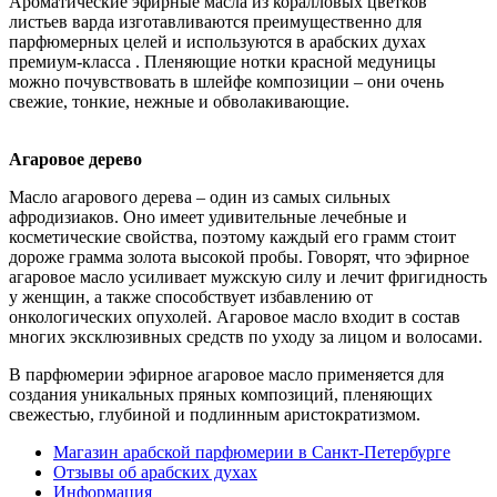
Ароматические эфирные масла из коралловых цветков
листьев варда изготавливаются преимущественно для
парфюмерных целей и используются в арабских духах
премиум-класса . Пленяющие нотки красной медуницы
можно почувствовать в шлейфе композиции – они очень
свежие, тонкие, нежные и обволакивающие.
Агаровое дерево
Масло агарового дерева – один из самых сильных
афродизиаков. Оно имеет удивительные лечебные и
косметические свойства, поэтому каждый его грамм стоит
дороже грамма золота высокой пробы. Говорят, что эфирное
агаровое масло усиливает мужскую силу и лечит фригидность
у женщин, а также способствует избавлению от
онкологических опухолей. Агаровое масло входит в состав
многих эксклюзивных средств по уходу за лицом и волосами.
В парфюмерии эфирное агаровое масло применяется для
создания уникальных пряных композиций, пленяющих
свежестью, глубиной и подлинным аристократизмом.
Магазин арабской парфюмерии в Санкт-Петербурге
Отзывы об арабских духах
Информация