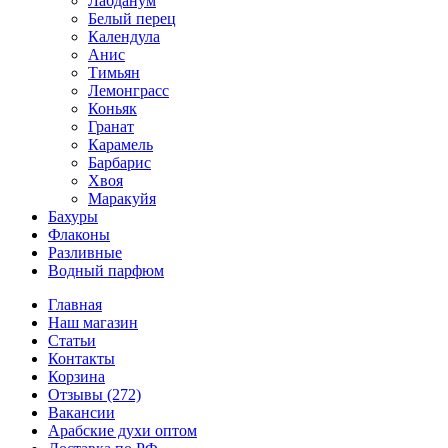
Лабданум
Белый перец
Календула
Анис
Тимьян
Лемонграсс
Коньяк
Гранат
Карамель
Барбарис
Хвоя
Маракуйя
Бахуры
Флаконы
Разливные
Водный парфюм
Главная
Наш магазин
Статьи
Контакты
Корзина
Отзывы (272)
Вакансии
Арабские духи оптом