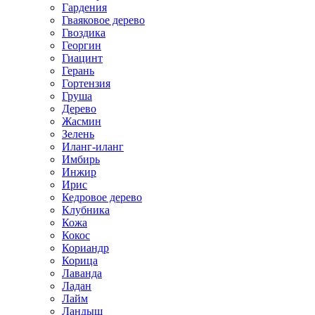
Гардения
Гваяковое дерево
Гвоздика
Георгин
Гиацинт
Герань
Гортензия
Груша
Дерево
Жасмин
Зелень
Иланг-иланг
Имбирь
Инжир
Ирис
Кедровое дерево
Клубника
Кожа
Кокос
Кориандр
Корица
Лаванда
Ладан
Лайм
Ландыш