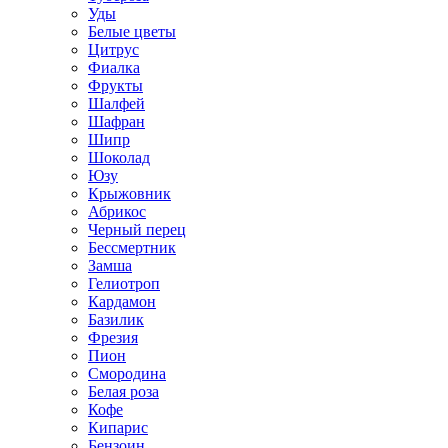
Уды
Белые цветы
Цитрус
Фиалка
Фрукты
Шалфей
Шафран
Шипр
Шоколад
Юзу
Крыжовник
Абрикос
Черный перец
Бессмертник
Замша
Гелиотроп
Кардамон
Базилик
Фрезия
Пион
Смородина
Белая роза
Кофе
Кипарис
Бензоин