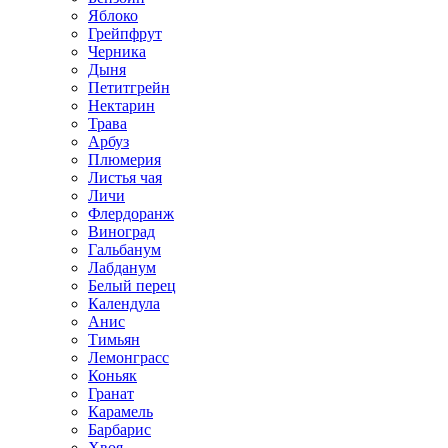
Яблоко
Грейпфрут
Черника
Дыня
Петитгрейн
Нектарин
Трава
Арбуз
Плюмерия
Листья чая
Личи
Флердоранж
Виноград
Гальбанум
Лабданум
Белый перец
Календула
Анис
Тимьян
Лемонграсс
Коньяк
Гранат
Карамель
Барбарис
Хвоя