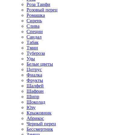
Роза Таифи
Розовый перец
Ромашка
Сирень
Слива
Специи
Сандал
Табак
Тмин
Тубероза
Уды
Белые цветы
Цитрус
Фиалка
Фрукты
Шалфей
Шафран
Шипр
Шоколад
Юзу
Крыжовник
Абрикос
Черный перец
Бессмертник
Замша