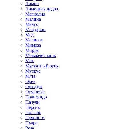
Лимон
Лимонная цедра
Магнолия
Малина
Манго
Мандарин
Мед
Мелисса
Мимоза
Мирра
Можжевельник
Мох
Мускатный орех
Мускус
Мята
Орех
Орхидея
Османтус
Палисандр
Пачули
Персик
Полынь
Пряности
Пудра
Роза