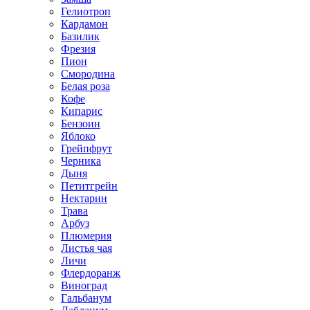
Гелиотроп
Кардамон
Базилик
Фрезия
Пион
Смородина
Белая роза
Кофе
Кипарис
Бензоин
Яблоко
Грейпфрут
Черника
Дыня
Петитгрейн
Нектарин
Трава
Арбуз
Плюмерия
Листья чая
Личи
Флердоранж
Виноград
Гальбанум