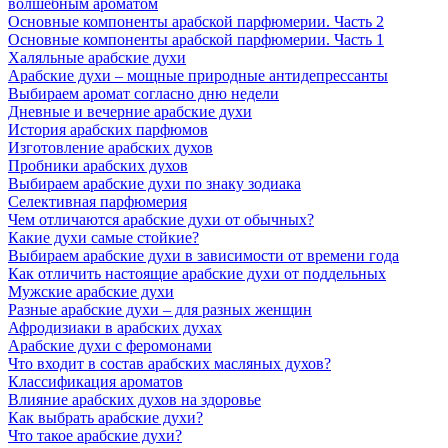
волшебным ароматом
Основные компоненты арабской парфюмерии. Часть 2
Основные компоненты арабской парфюмерии. Часть 1
Халяльные арабские духи
Арабские духи – мощные природные антидепрессанты
Выбираем аромат согласно дню недели
Дневные и вечерние арабские духи
История арабских парфюмов
Изготовление арабских духов
Пробники арабских духов
Выбираем арабские духи по знаку зодиака
Селективная парфюмерия
Чем отличаются арабские духи от обычных?
Какие духи самые стойкие?
Выбираем арабские духи в зависимости от времени года
Как отличить настоящие арабские духи от поддельных
Мужские арабские духи
Разные арабские духи – для разных женщин
Афродизиаки в арабских духах
Арабские духи с феромонами
Что входит в состав арабских масляных духов?
Классификация ароматов
Влияние арабских духов на здоровье
Как выбрать арабские духи?
Что такое арабские духи?