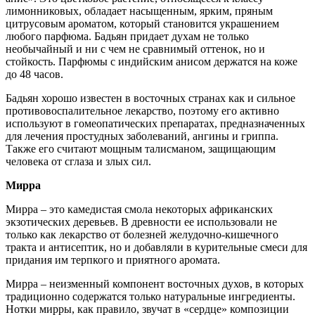
лимонниковых, обладает насыщенным, ярким, пряным
цитрусовым ароматом, который становится украшением
любого парфюма. Бадьян придает духам не только
необычайный и ни с чем не сравнимый оттенок, но и
стойкость. Парфюмы с индийским анисом держатся на коже
до 48 часов.
Бадьян хорошо известен в восточных странах как и сильное
противовоспалительное лекарство, поэтому его активно
используют в гомеопатических препаратах, предназначенных
для лечения простудных заболеваний, ангины и гриппа.
Также его считают мощным талисманом, защищающим
человека от сглаза и злых сил.
Мирра
Мирра – это камедистая смола некоторых африканских
экзотических деревьев. В древности ее использовали не
только как лекарство от болезней желудочно-кишечного
тракта и антисептик, но и добавляли в курительные смеси для
придания им терпкого и приятного аромата.
Мирра – неизменный компонент восточных духов, в которых
традиционно содержатся только натуральные ингредиенты.
Нотки мирры, как правило, звучат в «сердце» композиции