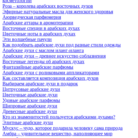
косметологии
Роза – королева арабских восточных духов
Эфирные натуральные масла для женского здоровья
Аюрведческая парфюмерия
Арабские аттары в аромотерапии
Восточные специи в арабских духах
Цветочные ноты в арабских духах
Эти волшебные пачули
Как подобрать арабские духи под разные стили одежды
Арабские духи с маслом иланг-иланга
Арабские духи – древнее искусство соблазнения
Восточные легенды об арабских духах
Фантазийные арабские парфюмы
Арабские духи с роликовыми аппликаторами
Как составляется композиция арабских духов
Выбираем арабские духи в подарок
Цитрусовые арабские духи
Цветочные арабские духи
Удовые арабские парфюмы
Шипровые арабские духи
Древесные арабские духи
Кто из знаменитостей пользуется арабскими духами?
Элитные арабские духи
Мускус – чудо, которое подарила человеку сама природа
Амбра – удивительное вещество, наполняющее мир