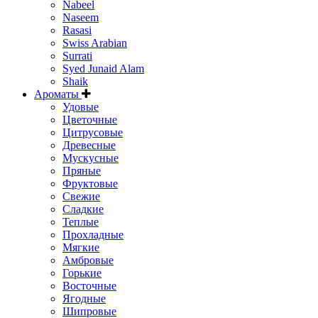
Nabeel
Naseem
Rasasi
Swiss Arabian
Surrati
Syed Junaid Alam
Shaik
Ароматы
Удовые
Цветочные
Цитрусовые
Древесные
Мускусные
Пряные
Фруктовые
Свежие
Сладкие
Теплые
Прохладные
Мягкие
Амбровые
Горькие
Восточные
Ягодные
Шипровые