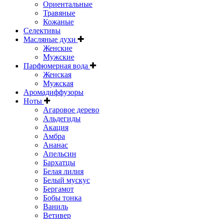
Ориентальные
Травяные
Кожаные
Селективы
Масляные духи
Женские
Мужские
Парфюмерная вода
Женская
Мужская
Аромадиффузоры
Ноты
Агаровое дерево
Альдегиды
Акация
Амбра
Ананас
Апельсин
Бархатцы
Белая лилия
Белый мускус
Бергамот
Бобы тонка
Ваниль
Ветивер