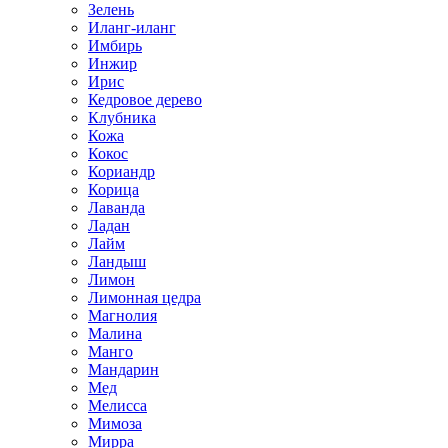
Зелень
Иланг-иланг
Имбирь
Инжир
Ирис
Кедровое дерево
Клубника
Кожа
Кокос
Кориандр
Корица
Лаванда
Ладан
Лайм
Ландыш
Лимон
Лимонная цедра
Магнолия
Малина
Манго
Мандарин
Мед
Мелисса
Мимоза
Мирра