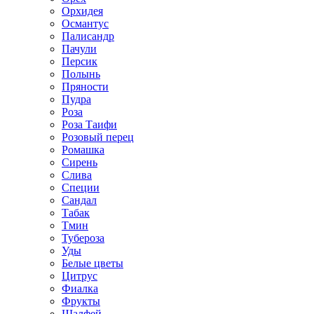
Орхидея
Османтус
Палисандр
Пачули
Персик
Полынь
Пряности
Пудра
Роза
Роза Таифи
Розовый перец
Ромашка
Сирень
Слива
Специи
Сандал
Табак
Тмин
Тубероза
Уды
Белые цветы
Цитрус
Фиалка
Фрукты
Шалфей