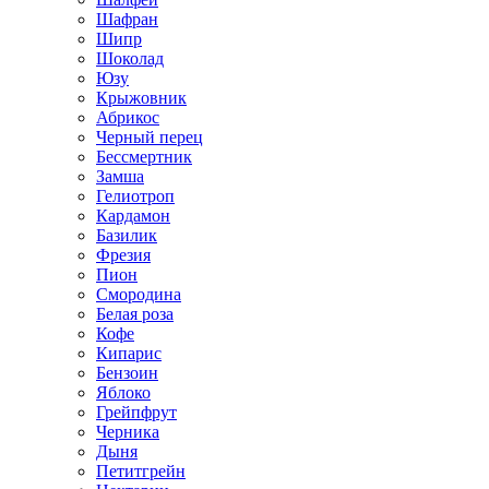
Шафран
Шипр
Шоколад
Юзу
Крыжовник
Абрикос
Черный перец
Бессмертник
Замша
Гелиотроп
Кардамон
Базилик
Фрезия
Пион
Смородина
Белая роза
Кофе
Кипарис
Бензоин
Яблоко
Грейпфрут
Черника
Дыня
Петитгрейн