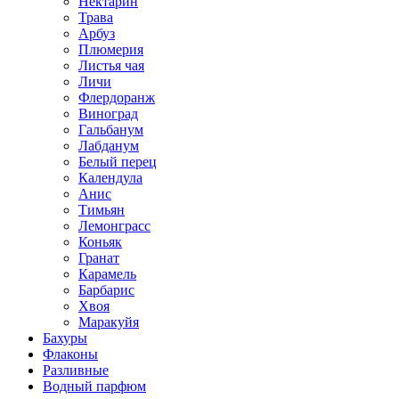
Нектарин
Трава
Арбуз
Плюмерия
Листья чая
Личи
Флердоранж
Виноград
Гальбанум
Лабданум
Белый перец
Календула
Анис
Тимьян
Лемонграсс
Коньяк
Гранат
Карамель
Барбарис
Хвоя
Маракуйя
Бахуры
Флаконы
Разливные
Водный парфюм