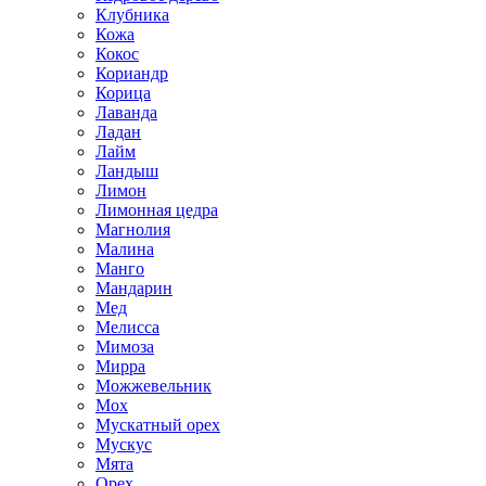
Клубника
Кожа
Кокос
Кориандр
Корица
Лаванда
Ладан
Лайм
Ландыш
Лимон
Лимонная цедра
Магнолия
Малина
Манго
Мандарин
Мед
Мелисса
Мимоза
Мирра
Можжевельник
Мох
Мускатный орех
Мускус
Мята
Орех