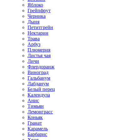
Яблоко
Грейпфрут
Черника
Дыня
Петитгрейн
Нектарин
Трава
Арбуз
Плюмерия
Листья чая
Личи
Флердоранж
Виноград
Гальбанум
Лабданум
Белый перец
Календула
Анис
Тимьян
Лемонграсс
Коньяк
Гранат
Карамель
Барбарис
Хвоя