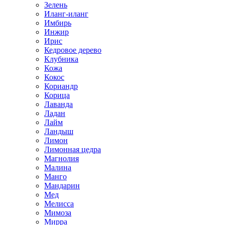
Зелень
Иланг-иланг
Имбирь
Инжир
Ирис
Кедровое дерево
Клубника
Кожа
Кокос
Кориандр
Корица
Лаванда
Ладан
Лайм
Ландыш
Лимон
Лимонная цедра
Магнолия
Малина
Манго
Мандарин
Мед
Мелисса
Мимоза
Мирра