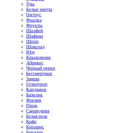
Уды
Белые цветы
Цитрус
Фиалка
Фрукты
Шалфей
Шафран
Шипр
Шоколад
Юзу
Крыжовник
Абрикос
Черный перец
Бессмертник
Замша
Гелиотроп
Кардамон
Базилик
Фрезия
Пион
Смородина
Белая роза
Кофе
Кипарис
Бензоин