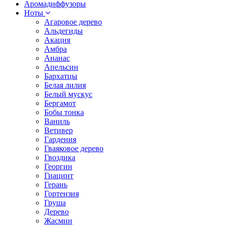
Аромадиффузоры
Ноты
Агаровое дерево
Альдегиды
Акация
Амбра
Ананас
Апельсин
Бархатцы
Белая лилия
Белый мускус
Бергамот
Бобы тонка
Ваниль
Ветивер
Гардения
Гваяковое дерево
Гвоздика
Георгин
Гиацинт
Герань
Гортензия
Груша
Дерево
Жасмин