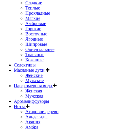
Сладкие
Теплые
Прохладные
Мягкие
Амбровые
Горькие
Восточные
Ягодные
Шипровые
Ориентальные
Травяные
Кожаные
Селективы
Масляные духи
Женские
Мужские
Парфюмерная вода
Женская
Мужская
Аромадиффузоры
Ноты
Агаровое дерево
Альдегиды
Акация
Амбра