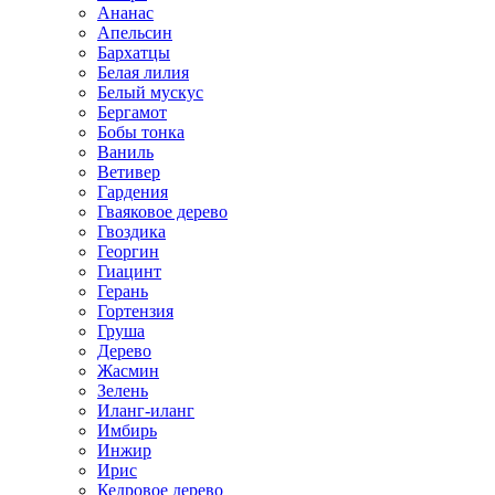
Ананас
Апельсин
Бархатцы
Белая лилия
Белый мускус
Бергамот
Бобы тонка
Ваниль
Ветивер
Гардения
Гваяковое дерево
Гвоздика
Георгин
Гиацинт
Герань
Гортензия
Груша
Дерево
Жасмин
Зелень
Иланг-иланг
Имбирь
Инжир
Ирис
Кедровое дерево