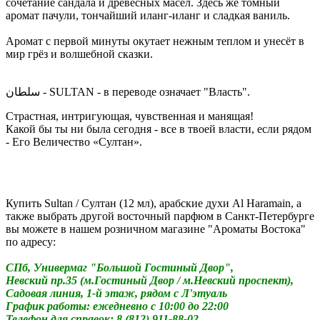
сочетание сандала и древесных масел. Здесь же томный
аромат пачули, тончайший иланг-иланг и сладкая ваниль.
Аромат с первой минуты окутает нежным теплом и унесёт в
мир грёз и волшебной сказки.
سلطان - SULTAN - в переводе означает "Власть".
Страстная, интригующая, чувственная и манящая!
Какой бы ты ни была сегодня - все в твоей власти, если рядом
- Его Величество «Султан».
Купить Sultan / Султан (12 мл), арабские духи Al Haramain, а
также выбрать другой восточный парфюм в Санкт-Петербурге
вы можете в нашем розничном магазине "Ароматы Востока"
по адресу:
СПб, Универмаг "Большой Гостиный Двор",
Невский пр.35 (м.Гостиный Двор / м.Невский проспект),
Садовая линия, 1-й этаж, рядом с Л'этуаль
График работы: ежедневно с 10:00 до 22:00
Телефон для справок: 8 (812) 911-88-02