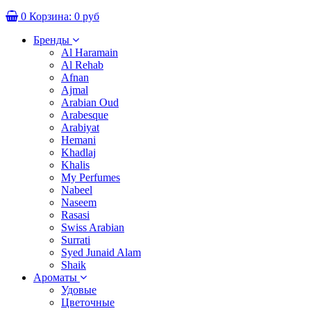
0
Корзина:
0 руб
Бренды
Al Haramain
Al Rehab
Afnan
Ajmal
Arabian Oud
Arabesque
Arabiyat
Hemani
Khadlaj
Khalis
My Perfumes
Nabeel
Naseem
Rasasi
Swiss Arabian
Surrati
Syed Junaid Alam
Shaik
Ароматы
Удовые
Цветочные