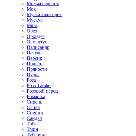
Можжевельник
Мох
Мускатный орех
Мускус
Мята
Орех
Орхидея
Османтус
Палисандр
Пачули
Персик
Полынь
Пряности
Пудра
Роза
Роза Таифи
Розовый перец
Ромашка
Сирень
Слива
Специи
Сандал
Табак
Тмин
Тубероза