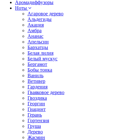
Аромадиффузоры
Ноты
Агаровое дерево
Альдегиды
Акация
Амбра
Ананас
Апельсин
Бархатцы
Белая лилия
Белый мускус
Бергамот
Бобы тонка
Ваниль
Ветивер
Гардения
Гваяковое дерево
Гвоздика
Георгин
Гиацинт
Герань
Гортензия
Груша
Дерево
Жасмин