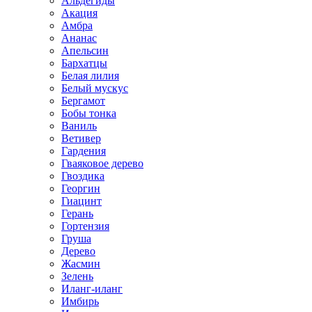
Альдегиды
Акация
Амбра
Ананас
Апельсин
Бархатцы
Белая лилия
Белый мускус
Бергамот
Бобы тонка
Ваниль
Ветивер
Гардения
Гваяковое дерево
Гвоздика
Георгин
Гиацинт
Герань
Гортензия
Груша
Дерево
Жасмин
Зелень
Иланг-иланг
Имбирь