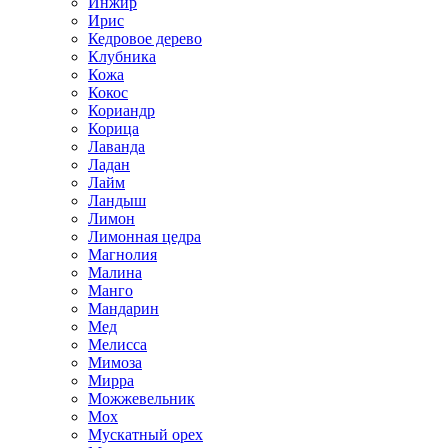
Инжир
Ирис
Кедровое дерево
Клубника
Кожа
Кокос
Кориандр
Корица
Лаванда
Ладан
Лайм
Ландыш
Лимон
Лимонная цедра
Магнолия
Малина
Манго
Мандарин
Мед
Мелисса
Мимоза
Мирра
Можжевельник
Мох
Мускатный орех