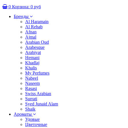
0
Корзина:
0 руб
Бренды
Al Haramain
Al Rehab
Afnan
Ajmal
Arabian Oud
Arabesque
Arabiyat
Hemani
Khadlaj
Khalis
My Perfumes
Nabeel
Naseem
Rasasi
Swiss Arabian
Surrati
Syed Junaid Alam
Shaik
Ароматы
Удовые
Цветочные