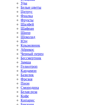
Уды
Белые цветы
Цитрус
Фиалка
Фрукты
Шалфей
Шафран
Шипр
Шоколад
Юзу
Крыжовник
Абрикос
Черный перец
Бессмертник
Замша
Гелиотроп
Кардамон
Базилик
Фрезия
Пион
Смородина
Белая роза
Кофе
Кипарис
Бензоин