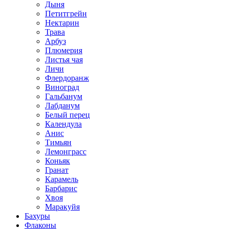
Дыня
Петитгрейн
Нектарин
Трава
Арбуз
Плюмерия
Листья чая
Личи
Флердоранж
Виноград
Гальбанум
Лабданум
Белый перец
Календула
Анис
Тимьян
Лемонграсс
Коньяк
Гранат
Карамель
Барбарис
Хвоя
Маракуйя
Бахуры
Флаконы