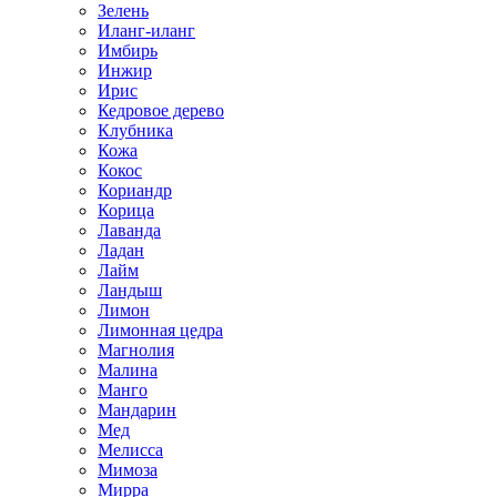
Зелень
Иланг-иланг
Имбирь
Инжир
Ирис
Кедровое дерево
Клубника
Кожа
Кокос
Кориандр
Корица
Лаванда
Ладан
Лайм
Ландыш
Лимон
Лимонная цедра
Магнолия
Малина
Манго
Мандарин
Мед
Мелисса
Мимоза
Мирра