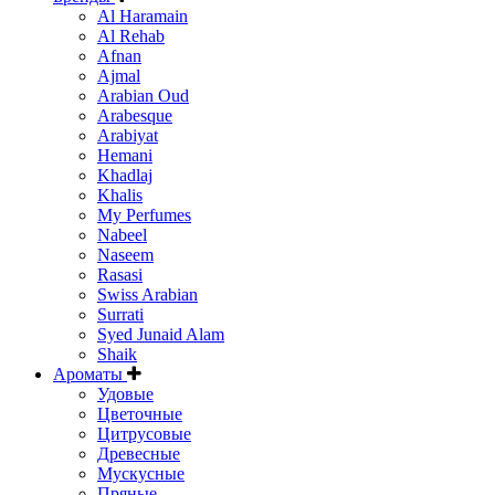
Al Haramain
Al Rehab
Afnan
Ajmal
Arabian Oud
Arabesque
Arabiyat
Hemani
Khadlaj
Khalis
My Perfumes
Nabeel
Naseem
Rasasi
Swiss Arabian
Surrati
Syed Junaid Alam
Shaik
Ароматы
Удовые
Цветочные
Цитрусовые
Древесные
Мускусные
Пряные