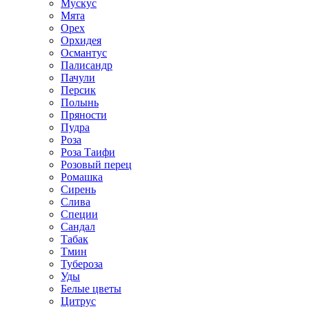
Мускус
Мята
Орех
Орхидея
Османтус
Палисандр
Пачули
Персик
Полынь
Пряности
Пудра
Роза
Роза Таифи
Розовый перец
Ромашка
Сирень
Слива
Специи
Сандал
Табак
Тмин
Тубероза
Уды
Белые цветы
Цитрус