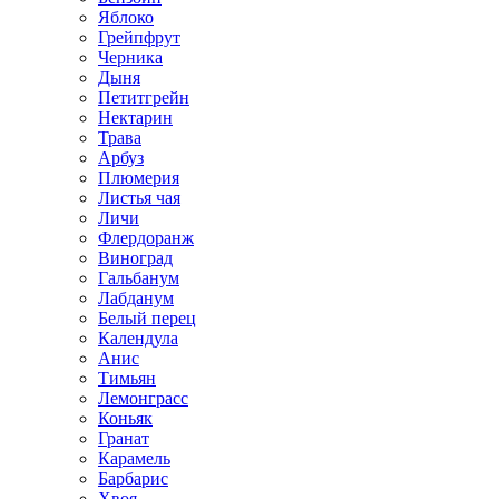
Яблоко
Грейпфрут
Черника
Дыня
Петитгрейн
Нектарин
Трава
Арбуз
Плюмерия
Листья чая
Личи
Флердоранж
Виноград
Гальбанум
Лабданум
Белый перец
Календула
Анис
Тимьян
Лемонграсс
Коньяк
Гранат
Карамель
Барбарис
Хвоя