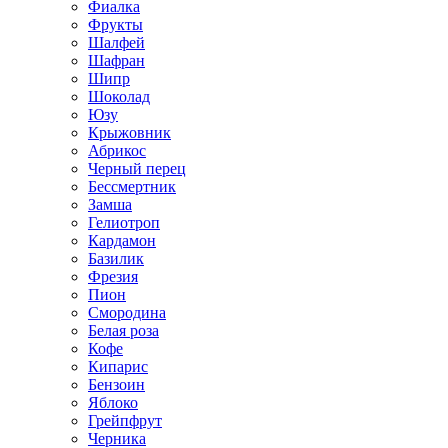
Фиалка
Фрукты
Шалфей
Шафран
Шипр
Шоколад
Юзу
Крыжовник
Абрикос
Черный перец
Бессмертник
Замша
Гелиотроп
Кардамон
Базилик
Фрезия
Пион
Смородина
Белая роза
Кофе
Кипарис
Бензоин
Яблоко
Грейпфрут
Черника