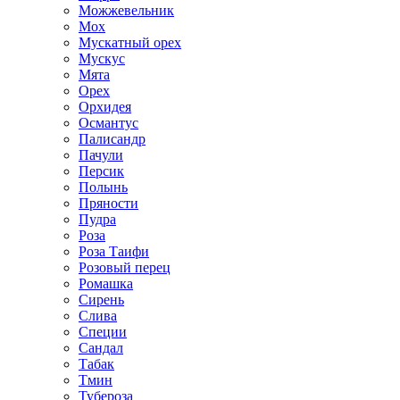
Можжевельник
Мох
Мускатный орех
Мускус
Мята
Орех
Орхидея
Османтус
Палисандр
Пачули
Персик
Полынь
Пряности
Пудра
Роза
Роза Таифи
Розовый перец
Ромашка
Сирень
Слива
Специи
Сандал
Табак
Тмин
Тубероза