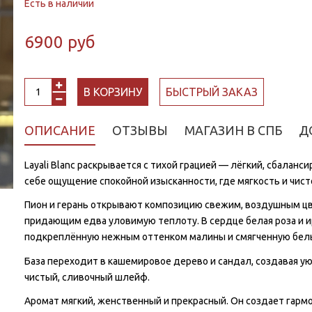
Есть в наличии
6900 руб
В КОРЗИНУ
БЫСТРЫЙ ЗАКАЗ
ОПИСАНИЕ
ОТЗЫВЫ
МАГАЗИН В СПБ
Д
Layali Blanc раскрывается с тихой грацией — лёгкий, сбалан
себе ощущение спокойной изысканности, где мягкость и чист
Пион и герань открывают композицию свежим, воздушным цв
придающим едва уловимую теплоту. В сердце белая роза и и
подкреплённую нежным оттенком малины и смягченную бел
База переходит в кашемировое дерево и сандал, создавая ую
чистый, сливочный шлейф.
Аромат мягкий, женственный и прекрасный. Он создает гарм