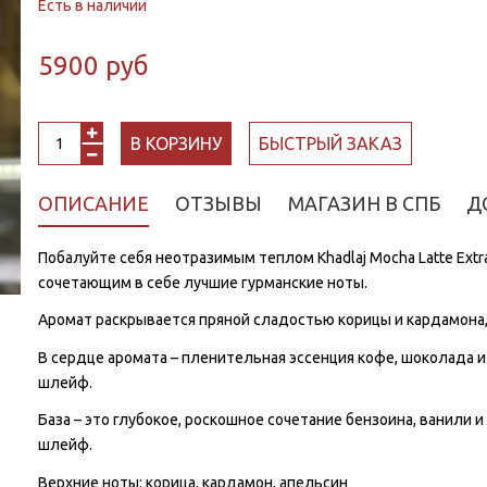
Есть в наличии
5900 руб
В КОРЗИНУ
БЫСТРЫЙ ЗАКАЗ
ОПИСАНИЕ
ОТЗЫВЫ
МАГАЗИН В СПБ
Д
Побалуйте себя неотразимым теплом Khadlaj Mocha Latte Ext
сочетающим в себе лучшие гурманские ноты.
Аромат раскрывается пряной сладостью корицы и кардамона,
В сердце аромата – пленительная эссенция кофе, шоколада и
шлейф.
База – это глубокое, роскошное сочетание бензоина, ванили 
шлейф.
Верхние ноты: корица, кардамон, апельсин