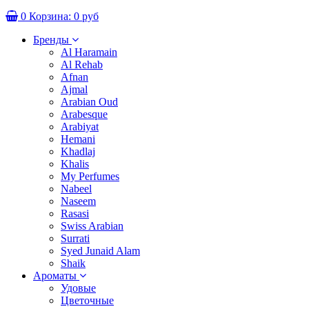
0
Корзина:
0 руб
Бренды
Al Haramain
Al Rehab
Afnan
Ajmal
Arabian Oud
Arabesque
Arabiyat
Hemani
Khadlaj
Khalis
My Perfumes
Nabeel
Naseem
Rasasi
Swiss Arabian
Surrati
Syed Junaid Alam
Shaik
Ароматы
Удовые
Цветочные