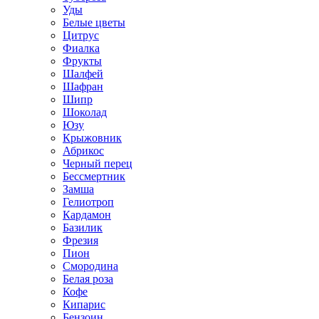
Уды
Белые цветы
Цитрус
Фиалка
Фрукты
Шалфей
Шафран
Шипр
Шоколад
Юзу
Крыжовник
Абрикос
Черный перец
Бессмертник
Замша
Гелиотроп
Кардамон
Базилик
Фрезия
Пион
Смородина
Белая роза
Кофе
Кипарис
Бензоин