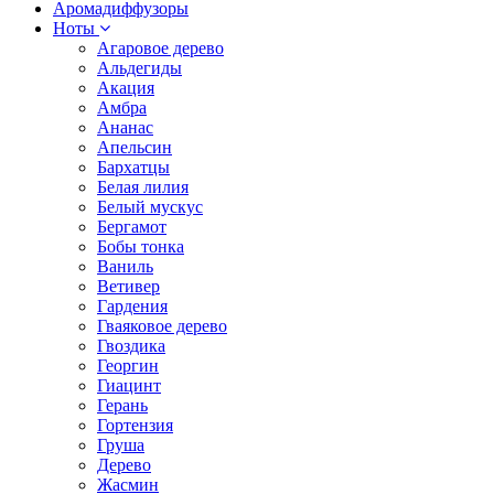
Аромадиффузоры
Ноты
Агаровое дерево
Альдегиды
Акация
Амбра
Ананас
Апельсин
Бархатцы
Белая лилия
Белый мускус
Бергамот
Бобы тонка
Ваниль
Ветивер
Гардения
Гваяковое дерево
Гвоздика
Георгин
Гиацинт
Герань
Гортензия
Груша
Дерево
Жасмин