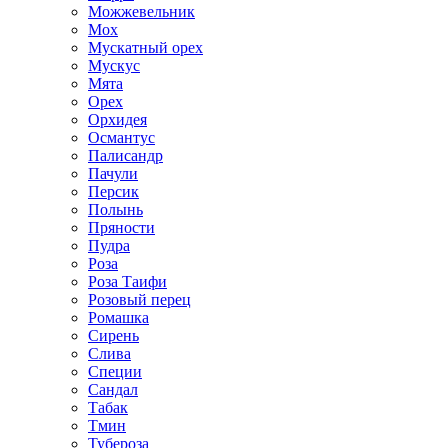
Можжевельник
Мох
Мускатный орех
Мускус
Мята
Орех
Орхидея
Османтус
Палисандр
Пачули
Персик
Полынь
Пряности
Пудра
Роза
Роза Таифи
Розовый перец
Ромашка
Сирень
Слива
Специи
Сандал
Табак
Тмин
Тубероза