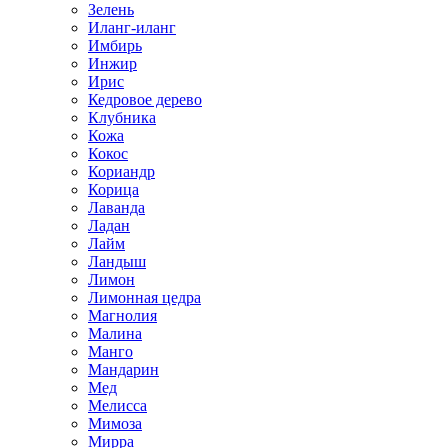
Зелень
Иланг-иланг
Имбирь
Инжир
Ирис
Кедровое дерево
Клубника
Кожа
Кокос
Кориандр
Корица
Лаванда
Ладан
Лайм
Ландыш
Лимон
Лимонная цедра
Магнолия
Малина
Манго
Мандарин
Мед
Мелисса
Мимоза
Мирра