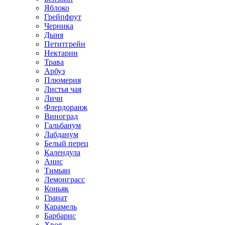
Яблоко
Грейпфрут
Черника
Дыня
Петитгрейн
Нектарин
Трава
Арбуз
Плюмерия
Листья чая
Личи
Флердоранж
Виноград
Гальбанум
Лабданум
Белый перец
Календула
Анис
Тимьян
Лемонграсс
Коньяк
Гранат
Карамель
Барбарис
Хвоя