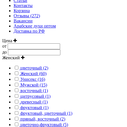
Статьи
Контакты
Корзина
Отзывы (272)
Вакансии
Арабские духи оптом
Доставка по РФ
Цена
от
до
Женский
цветочный (2)
Женский (60)
Унисекс (16)
Мужской (15)
восточный (1)
цитрусовый (1)
древесный (1)
фруктовый (1)
фруктовый, цветочный (1)
пряный, восточный (2)
цветочно-фруктовый (5)