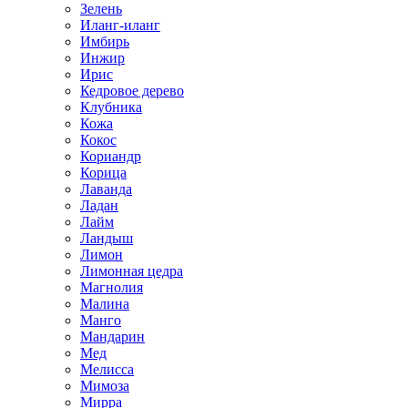
Зелень
Иланг-иланг
Имбирь
Инжир
Ирис
Кедровое дерево
Клубника
Кожа
Кокос
Кориандр
Корица
Лаванда
Ладан
Лайм
Ландыш
Лимон
Лимонная цедра
Магнолия
Малина
Манго
Мандарин
Мед
Мелисса
Мимоза
Мирра