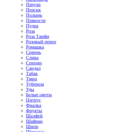
Пачули
Персик
Полынь
Пряности
Пудра
Роза
Роза Таифи
Розовый перец
Ромашка
Сирень
Слива
Специи
Сандал
Табак
Тмин
Тубероза
Уды
Белые цветы
Цитрус
Фиалка
Фрукты
Шалфей
Шафран
Шипр
Шоколад