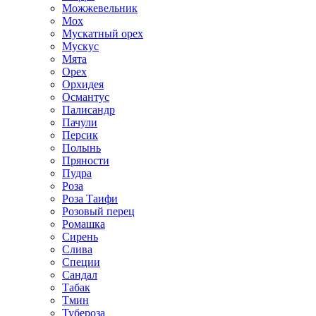
Можжевельник
Мох
Мускатный орех
Мускус
Мята
Орех
Орхидея
Османтус
Палисандр
Пачули
Персик
Полынь
Пряности
Пудра
Роза
Роза Таифи
Розовый перец
Ромашка
Сирень
Слива
Специи
Сандал
Табак
Тмин
Тубероза