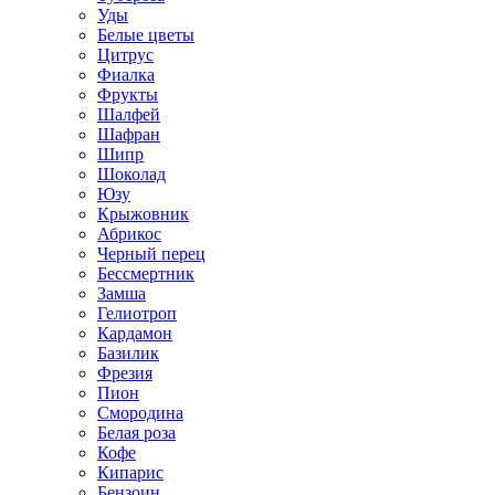
Уды
Белые цветы
Цитрус
Фиалка
Фрукты
Шалфей
Шафран
Шипр
Шоколад
Юзу
Крыжовник
Абрикос
Черный перец
Бессмертник
Замша
Гелиотроп
Кардамон
Базилик
Фрезия
Пион
Смородина
Белая роза
Кофе
Кипарис
Бензоин