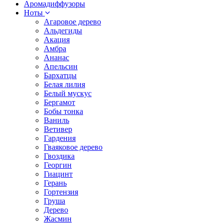
Аромадиффузоры
Ноты
Агаровое дерево
Альдегиды
Акация
Амбра
Ананас
Апельсин
Бархатцы
Белая лилия
Белый мускус
Бергамот
Бобы тонка
Ваниль
Ветивер
Гардения
Гваяковое дерево
Гвоздика
Георгин
Гиацинт
Герань
Гортензия
Груша
Дерево
Жасмин