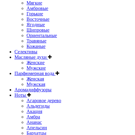
Мягкие
Амбровые
Горькие
Восточные
Ягодные
Шипровые
Ориентальные
Травяные
Кожаные
Селективы
Масляные духи
Женские
Мужские
Парфюмерная вода
Женская
Мужская
Аромадиффузоры
Ноты
Агаровое дерево
Альдегиды
Акация
Амбра
Ананас
Апельсин
Бархатцы