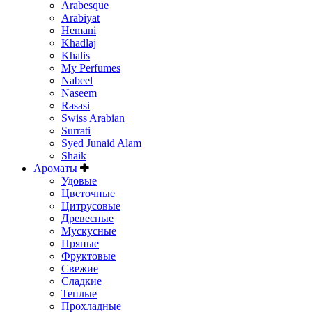
Arabesque
Arabiyat
Hemani
Khadlaj
Khalis
My Perfumes
Nabeel
Naseem
Rasasi
Swiss Arabian
Surrati
Syed Junaid Alam
Shaik
Ароматы
Удовые
Цветочные
Цитрусовые
Древесные
Мускусные
Пряные
Фруктовые
Свежие
Сладкие
Теплые
Прохладные