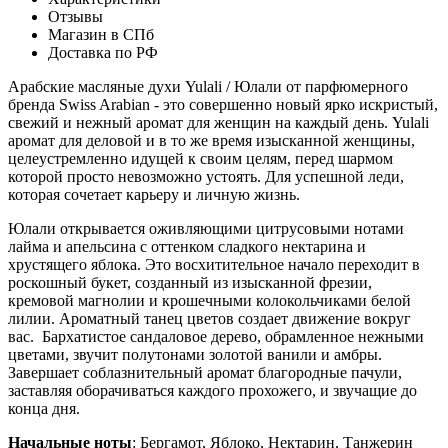
Отзывы
Магазин в СПб
Доставка по РФ
Арабские масляные духи Yulali / Юлали от парфюмерного
бренда Swiss Arabian - это совершенно новый ярко искристый,
свежий и нежный аромат для женщин на каждый день. Yulali
аромат для
деловой и в то же время изысканной женщины,
целеустремленно идущей к своим целям, перед шармом
которой просто невозможно устоять. Для успешной леди,
которая сочетает карьеру и личную жизнь.
Юлали открывается оживляющими цитрусовыми нотами
лайма и апельсина с оттенком сладкого нектарина и
хрустящего яблока. Это восхитительное начало переходит в
роскошный букет, созданный из изысканной фрезии,
кремовой магнолии и крошечными колокольчиками белой
лилии. Ароматный танец цветов создает движение вокруг
вас. Бархатистое сандаловое дерево, обрамленное нежными
цветами, звучит полутонами золотой ванили и амбры.
Завершает соблазнительный аромат благородные пачули,
заставляя оборачиваться каждого прохожего, и звучащие до
конца дня.
Начальные ноты
: Бергамот, Яблоко, Нектарин, Танжерин