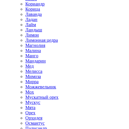
Кориандр
Корица
Лаванда
Ладан
Лайм
Ландыш
Лимон
Лимонная цедра
Магнолия
Малина
Манго
Мандарин
Мед
Мелисса
Мимоза
Мирра
Можжевельник
Мох
Мускатный орех
Мускус
Мята
Орех
Орхидея
Османтус
Палисандр