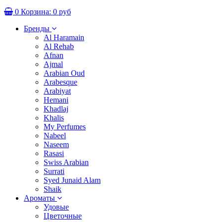
0
Корзина:
0 руб
Бренды
Al Haramain
Al Rehab
Afnan
Ajmal
Arabian Oud
Arabesque
Arabiyat
Hemani
Khadlaj
Khalis
My Perfumes
Nabeel
Naseem
Rasasi
Swiss Arabian
Surrati
Syed Junaid Alam
Shaik
Ароматы
Удовые
Цветочные