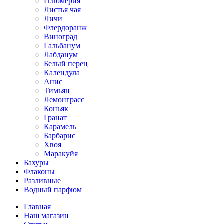
Плюмерия
Листья чая
Личи
Флердоранж
Виноград
Гальбанум
Лабданум
Белый перец
Календула
Анис
Тимьян
Лемонграсс
Коньяк
Гранат
Карамель
Барбарис
Хвоя
Маракуйя
Бахуры
Флаконы
Разливные
Водный парфюм
Главная
Наш магазин