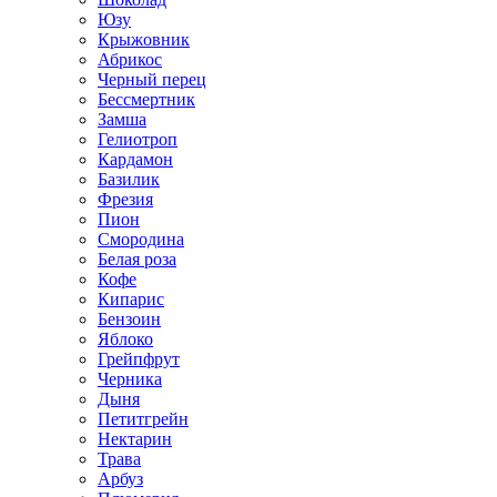
Юзу
Крыжовник
Абрикос
Черный перец
Бессмертник
Замша
Гелиотроп
Кардамон
Базилик
Фрезия
Пион
Смородина
Белая роза
Кофе
Кипарис
Бензоин
Яблоко
Грейпфрут
Черника
Дыня
Петитгрейн
Нектарин
Трава
Арбуз