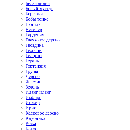
Белая лилия
Белый мускус
Бергамот
Бобы тонка
Ваниль
Ветивер
Гардения
Гваяковое дерево
Гвоздика
Георгин
Гиацинт
Герань
Гортензия
Груша
Дерево
Жасмин
Зелень
Иланг-иланг
Имбирь
Инжир
Ирис
Кедровое дерево
Клубника
Кожа
Кокос