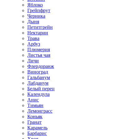
Яблоко
Грейпфрут
Черника
Дыня
Петитгрейн
Нектарин
Трава
Арбуз
Плюмерия
Листья чая
Личи
Флердоранж
Виноград
Гальбанум
Лабданум
Белый перец
Календула
Анис
Тимьян
Лемонграсс
Коньяк
Гранат
Карамель
Барбарис
Хвоя