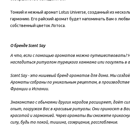
Тонкий и нежный аромат Lotus Universe, созданный из нескол
гармонию. Его райский аромат будет напоминать Вам о любви
собственный цветок Лотоса.
О бренде Scent Say
А что, если с помощью ароматов можно путешествовать? Н
насладиться ритуалом турецкого хаммама или погулять в а
Scent Say - это нишевый бренд ароматов для дома. Мы созда
Ароматы собраны по уникальным рецептам, в производстве
Франции и Испании.
Знакомство с обычаями других народов расширяет, даёт сил
опыт, погружая Вас в красивые ритуалы. Они приносят в Ваш
красотой и гармонией. Через ароматы Вы сможете прикосну
силу, будь то покой, тишина, созерцание, расслабление.